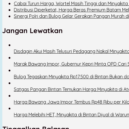
Cabai Turun Harga, Wortel Masih Tinggi dan Minyakit
Distribusi Diperketat, Harga Beras Premium Batam Me
Sinergi Polri dan Bulog Gelar Gerakan Pangan Murah d
Jangan Lewatkan
Disdagin Akui Masih Telusuri Pedagang Nakal Minyak
Marak Bawang Impor, Gubernur Kepri Minta OPD Cari So
Bulog Tegaskan Minyakita Rp17.500 di Bintan Bukan dar
Satgas Pangan Bintan Temukan Harga Minyakita di At
Harga Bawang Jawa Impor Tembus Rp48 Ribu per Kil
Harga Melebihi HET, Minyakita di Bintan Dijual di Wa
Tinggalkan Balasan