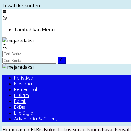
Lewati ke konten
Tambahkan Menu
Peristiwa
Nasional
Pemerintahan
Hukrim
Politik
EkBis
Life Style
Advertorial & Galery
Homepage
/
EkBis
Bulog Fokus Serap Panen Raya, Penyal