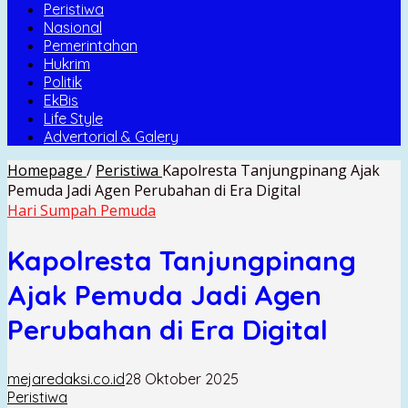
Peristiwa
Nasional
Pemerintahan
Hukrim
Politik
EkBis
Life Style
Advertorial & Galery
Homepage
/
Peristiwa
Kapolresta Tanjungpinang Ajak
Pemuda Jadi Agen Perubahan di Era Digital
Hari Sumpah Pemuda
Kapolresta Tanjungpinang
Ajak Pemuda Jadi Agen
Perubahan di Era Digital
mejaredaksi.co.id
28 Oktober 2025
Peristiwa