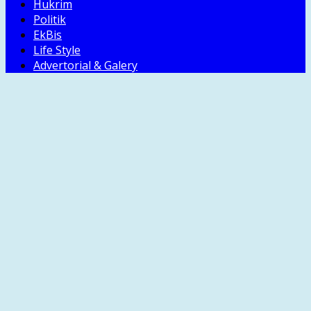
Hukrim
Politik
EkBis
Life Style
Advertorial & Galery