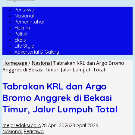
Peristiwa
Nasional
Pemerintahan
Hukrim
Politik
EkBis
Life Style
Advertorial & Galery
Homepage
/
Nasional
Tabrakan KRL dan Argo Bromo
Anggrek di Bekasi Timur, Jalur Lumpuh Total
Tabrakan KRL dan Argo
Bromo Anggrek di Bekasi
Timur, Jalur Lumpuh Total
mejaredaksi.co.id
28 April 2026
28 April 2026
Nasional
,
Peristiwa