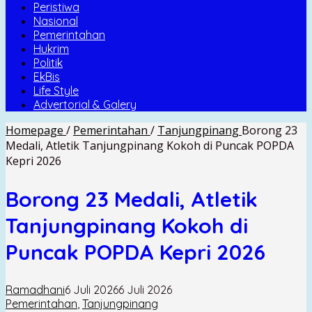
Peristiwa
Nasional
Pemerintahan
Hukrim
Politik
EkBis
Life Style
Advertorial & Galery
Homepage
/
Pemerintahan
/
Tanjungpinang
Borong 23
Medali, Atletik Tanjungpinang Kokoh di Puncak POPDA
Kepri 2026
Borong 23 Medali, Atletik
Tanjungpinang Kokoh di
Puncak POPDA Kepri 2026
Ramadhani
6 Juli 2026
6 Juli 2026
Pemerintahan
,
Tanjungpinang