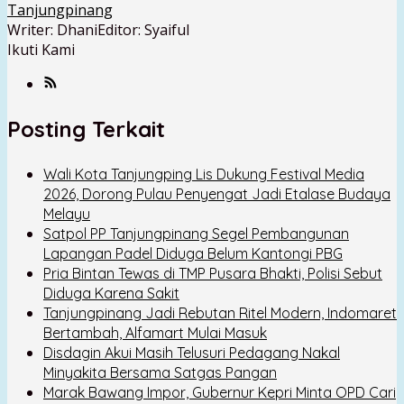
Tanjungpinang
Writer: Dhani
Editor: Syaiful
Ikuti Kami
Posting Terkait
Wali Kota Tanjungping Lis Dukung Festival Media
2026, Dorong Pulau Penyengat Jadi Etalase Budaya
Melayu
Satpol PP Tanjungpinang Segel Pembangunan
Lapangan Padel Diduga Belum Kantongi PBG
Pria Bintan Tewas di TMP Pusara Bhakti, Polisi Sebut
Diduga Karena Sakit
Tanjungpinang Jadi Rebutan Ritel Modern, Indomaret
Bertambah, Alfamart Mulai Masuk
Disdagin Akui Masih Telusuri Pedagang Nakal
Minyakita Bersama Satgas Pangan
Marak Bawang Impor, Gubernur Kepri Minta OPD Cari