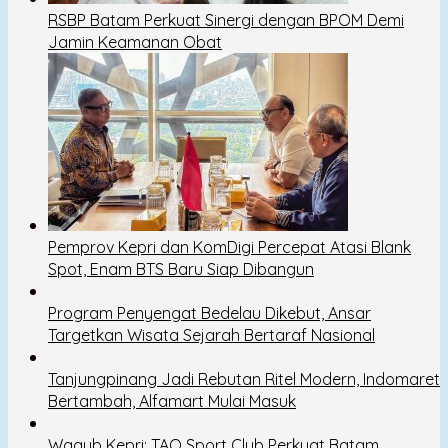
RSBP Batam Perkuat Sinergi dengan BPOM Demi
Jamin Keamanan Obat
Pemprov Kepri dan KomDigi Percepat Atasi Blank
Spot, Enam BTS Baru Siap Dibangun
Program Penyengat Bedelau Dikebut, Ansar
Targetkan Wisata Sejarah Bertaraf Nasional
Tanjungpinang Jadi Rebutan Ritel Modern, Indomaret
Bertambah, Alfamart Mulai Masuk
Wagub Kepri: TAO Sport Club Perkuat Batam