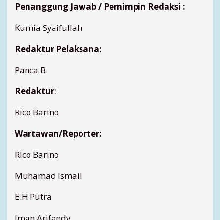
Penanggung Jawab / Pemimpin Redaksi :
R
E
D
Kurnia Syaifullah
A
K
S
Redaktur Pelaksana:
I
.
C
Panca B.
O
.
I
D
Redaktur:
Rico Barino
Wartawan/Reporter:
RIco Barino
Muhamad Ismail
E.H Putra
Iman Arifandy