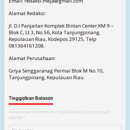
Email: redaksi.meja@gmail.com
Alamat Redaksi:
Jl. D.I Panjaitan Komplek Bintan Center KM 9 –
Blok C, Lt 3, No 56, Kota Tanjungpinang,
Kepulauan Riau, Kodepos 29125, Telp
081364161208.
Alamat Perusahaan:
Griya Senggaranag Permai Blok M No.10,
Tanjungpinang, Kepulauan Riau.
Tinggalkan Balasan
Alamat email Anda tidak akan dipublikasikan.
Ruas yang wajib
ditandai
*