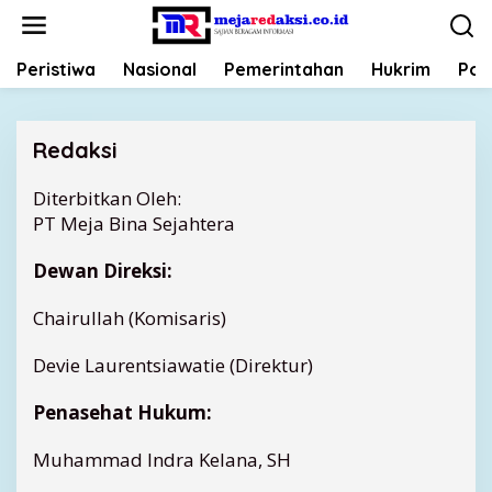
L
e
w
Peristiwa
Nasional
Pemerintahan
Hukrim
Poli
a
t
i
k
Redaksi
e
k
Diterbitkan Oleh:
|
o
2
PT Meja Bina Sejahtera
n
2
M
t
A
Dewan Direksi:
e
R
E
n
T
Chairullah (Komisaris)
2
0
1
Devie Laurentsiawatie (Direktur)
8
O
L
Penasehat Hukum:
E
H
M
Muhammad Indra Kelana, SH
E
J
A