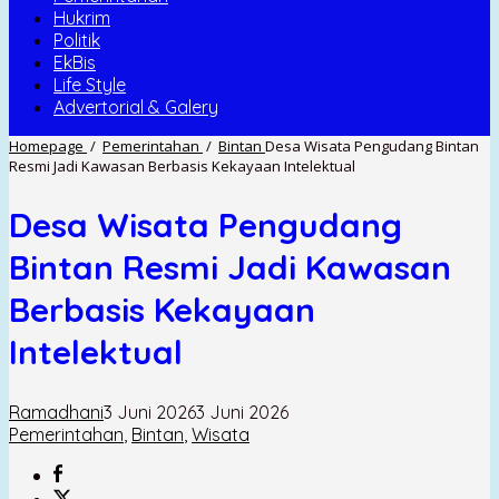
Hukrim
Politik
EkBis
Life Style
Advertorial & Galery
Homepage
/
Pemerintahan
/
Bintan
Desa Wisata Pengudang Bintan
Resmi Jadi Kawasan Berbasis Kekayaan Intelektual
Desa Wisata Pengudang
Bintan Resmi Jadi Kawasan
Berbasis Kekayaan
Intelektual
Ramadhani
3 Juni 2026
3 Juni 2026
Pemerintahan
,
Bintan
,
Wisata