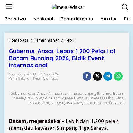
L
e
w
Peristiwa
Nasional
Pemerintahan
Hukrim
Poli
a
t
i
k
Homepage
/
Pemerintahan
/
Kepri
G
e
u
k
Gubernur Ansar Lepas 1.200 Pelari di
b
o
Batam Running 2026, Bidik Event
e
n
r
Internasional
t
n
e
Mejaredaksi.co.id
26 April 2026
u
Pemerintahan
,
Kepri
,
Olahraga
n
r
A
Gubernur Kepri Ansar Ahmad resmi melepas ajang Ibnu Sina Batam
n
Running 2026 yang digelar di depan Kampus Universitas Ibnu Sina,
s
Kota Batam, Minggu (26/4/2026). Foto: Diskominfo Kepri.
a
r
L
Batam, mejaredaksi
– Lebih dari 1.200 pelari
e
memadati kawasan Simpang Tiga Seraya,
p