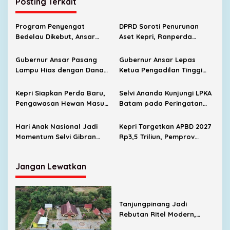
Posting Terkait
Program Penyengat
DPRD Soroti Penurunan
Bedelau Dikebut, Ansar
Aset Kepri, Ranperda
Targetkan Wisata Sejarah
Pertanggungjawaban APBD
Bertaraf Nasional
2025 Tetap Disahkan
Gubernur Ansar Pasang
Gubernur Ansar Lepas
Lampu Hias dengan Dana
Ketua Pengadilan Tinggi
Pribadi, Pulau Penyengat
Kepri Bertugas ke Lampung
Makin Terang dan Menarik
Kepri Siapkan Perda Baru,
Selvi Ananda Kunjungi LPKA
Pengawasan Hewan Masuk
Batam pada Peringatan
Diperketat Cegah Penyakit
Hari Anak Nasional 2026
Hari Anak Nasional Jadi
Kepri Targetkan APBD 2027
Momentum Selvi Gibran
Rp3,5 Triliun, Pemprov
Perkuat Ekonomi Biru di
Genjot Pajak Alat Berat
Kepri
dan Air Permukaan
Jangan Lewatkan
Tanjungpinang Jadi
Rebutan Ritel Modern,
Indomaret Bertambah,