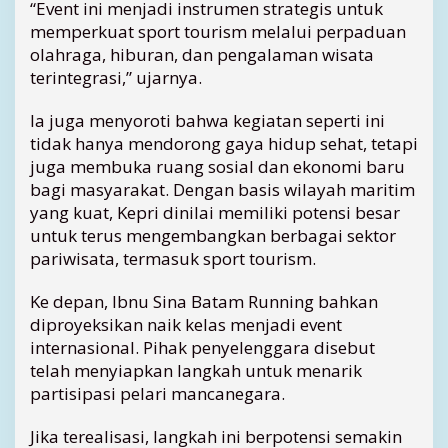
“Event ini menjadi instrumen strategis untuk
n
memperkuat sport tourism melalui perpaduan
i
olahraga, hiburan, dan pengalaman wisata
n
terintegrasi,” ujarnya.
g
2
Ia juga menyoroti bahwa kegiatan seperti ini
0
2
tidak hanya mendorong gaya hidup sehat, tetapi
6
juga membuka ruang sosial dan ekonomi baru
,
bagi masyarakat. Dengan basis wilayah maritim
B
yang kuat, Kepri dinilai memiliki potensi besar
i
untuk terus mengembangkan berbagai sektor
d
pariwisata, termasuk sport tourism.
i
k
Ke depan, Ibnu Sina Batam Running bahkan
E
v
diproyeksikan naik kelas menjadi event
e
internasional. Pihak penyelenggara disebut
n
telah menyiapkan langkah untuk menarik
t
partisipasi pelari mancanegara.
I
n
Jika terealisasi, langkah ini berpotensi semakin
t