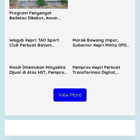
Program Penyengat
Bedelau Dikebut, Ansar
Targetkan Wisata Sejarah
Bertaraf Nasional
Wagub Kepri: TAO Sport
Marak Bawang Impor,
Club Perkuat Batam
Gubernur Kepri Minta OPD
sebagai Destinasi Sport
Cari Solusi Distribusi
Tourism
Masih Ditemukan Minyakita
Pemprov Kepri Perkuat
Dijual di Atas HET, Pemprov
Transformasi Digital,
Kepri Evaluasi Pengawasan
SIGAJIAN Kini Terintegrasi
Distribusi
Tanda Tangan Elektronik
View More