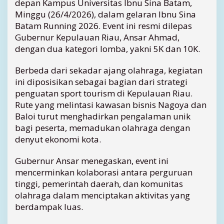
depan Kampus Universitas Ibnu Sina Batam,
a
Minggu (26/4/2026), dalam gelaran Ibnu Sina
s
1
Batam Running 2026. Event ini resmi dilepas
.
Gubernur Kepulauan Riau, Ansar Ahmad,
2
dengan dua kategori lomba, yakni 5K dan 10K.
0
0
Berbeda dari sekadar ajang olahraga, kegiatan
P
ini diposisikan sebagai bagian dari strategi
e
penguatan sport tourism di Kepulauan Riau.
l
Rute yang melintasi kawasan bisnis Nagoya dan
a
r
Baloi turut menghadirkan pengalaman unik
i
bagi peserta, memadukan olahraga dengan
d
denyut ekonomi kota.
i
B
Gubernur Ansar menegaskan, event ini
a
mencerminkan kolaborasi antara perguruan
t
tinggi, pemerintah daerah, dan komunitas
a
m
olahraga dalam menciptakan aktivitas yang
R
berdampak luas.
u
n