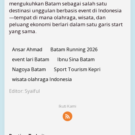
mengukuhkan Batam sebagai salah satu
e
r
destinasi unggulan berbasis event di Indonesia
n
—tempat di mana olahraga, wisata, dan
a
peluang ekonomi berlari dalam satu garis start
s
yang sama.
i
o
n
Ansar Ahmad
Batam Running 2026
a
l
event lari Batam
Ibnu Sina Batam
Nagoya Batam
Sport Tourism Kepri
wisata olahraga Indonesia
Editor: Syaiful
Ikuti Kami