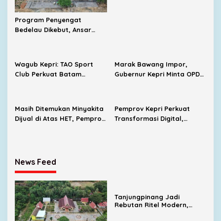
Alfamart Mulai Masuk
Program Penyengat
Bedelau Dikebut, Ansar
Targetkan Wisata Sejarah
Bertaraf Nasional
Wagub Kepri: TAO Sport
Marak Bawang Impor,
Club Perkuat Batam
Gubernur Kepri Minta OPD
sebagai Destinasi Sport
Cari Solusi Distribusi
Tourism
Masih Ditemukan Minyakita
Pemprov Kepri Perkuat
Dijual di Atas HET, Pemprov
Transformasi Digital,
Kepri Evaluasi Pengawasan
SIGAJIAN Kini Terintegrasi
Distribusi
Tanda Tangan Elektronik
News Feed
Tanjungpinang Jadi
Rebutan Ritel Modern,
Indomaret Bertambah,
Alfamart Mulai Masuk