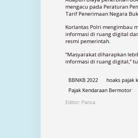
k
mengacu pada Peraturan Pem
a
Tarif Penerimaan Negara Buka
s
i
Korlantas Polri mengimbau m
informasi di ruang digital d
resmi pemerintah.
“Masyarakat diharapkan leb
informasi di ruang digital,” tu
BBNKB 2022
hoaks pajak 
Pajak Kendaraan Bermotor
Editor: Panca