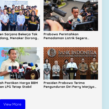
sen Sarjana Bekerja Tak
Prabowo Perintahkan
idang, Menaker Dorong
Pemadaman Listrik Segera
ekat dengan Industri
Dituntaskan, Harga BBM Subsidi
Tetap Dipertahankan
ah Pastikan Harga BBM
Presiden Prabowo Terima
dan LPG Tetap Stabil
Pengunduran Diri Perry Warjiyo
dari Bank Indonesia
View More