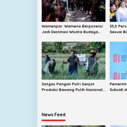
Wamenpar: Wamena Berpotensi
33,5 Per
Jadi Destinasi Wisata Budaya
Sesuai B
dan Agrowisata Unggulan
Kampus D
Indonesia
Satgas Pangan Polri Genjot
Pemerint
Produksi Bawang Putih Nasional,
Subsidi 
Sembalun Jadi Sentra Andalan
News Feed