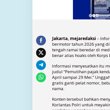
G
r
a
t
i
s
O
n
Jakarta, mejaredaksi
– Info
l
bermotor tahun 2026 yang dik
i
tengah ramai beredar di medi
n
benar alias hoaks oleh Korps L
e
B
Informasi menyesatkan itu 
e
judul “Pemutihan pajak kenda
r
April sampai 29 Mei.” Unggaha
e
d
gratis ganti pelat nomor, be
a
nama.
r
,
Konten tersebut bahkan meny
K
Korlantas Polri untuk meyakin
o