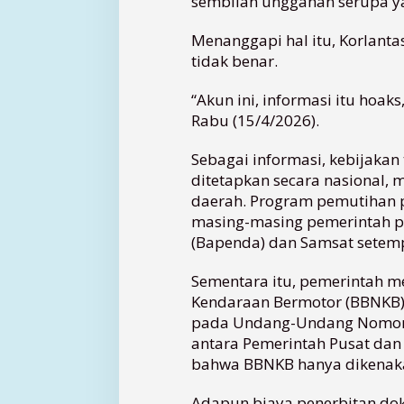
sembilan unggahan serupa y
r
l
Menanggapi hal itu, Korlant
a
tidak benar.
n
t
a
“Akun ini, informasi itu hoaks
s
Rabu (15/4/2026).
P
o
Sebagai informasi, kebijakan
l
ditetapkan secara nasional,
r
daerah. Program pemutihan 
i
masing-masing pemerintah p
B
e
(Bapenda) dan Samsat setem
r
i
Sementara itu, pemerintah 
K
Kendaraan Bermotor (BBNKB) 
l
pada Undang-Undang Nomor 
a
antara Pemerintah Pusat dan
r
bahwa BBNKB hanya dikenak
i
f
Adapun biaya penerbitan do
i