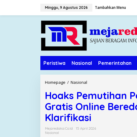
L
Tambahkan Menu
Minggu, 9 Agustus 2026
e
w
a
t
i
k
e
k
o
Peristiwa
Nasional
Pemerintahan
n
t
e
n
Homepage
/
Nasional
H
o
Hoaks Pemutihan P
a
k
Gratis Online Bereda
s
P
Klarifikasi
e
m
Mejaredaksi.co.id
15 April 2026
u
Nasional