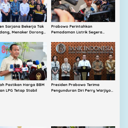
sen Sarjana Bekerja Tak
Prabowo Perintahkan
idang, Menaker Dorong
Pemadaman Listrik Segera
ekat dengan Industri
Dituntaskan, Harga BBM Subsidi
Tetap Dipertahankan
ah Pastikan Harga BBM
Presiden Prabowo Terima
dan LPG Tetap Stabil
Pengunduran Diri Perry Warjiyo
dari Bank Indonesia