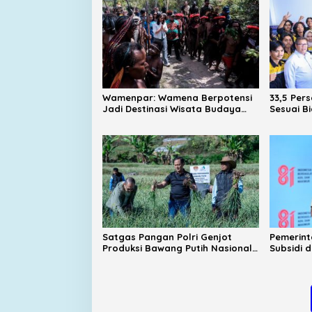
Wamenpar: Wamena Berpotensi
33,5 Per
Jadi Destinasi Wisata Budaya
Sesuai B
dan Agrowisata Unggulan
Kampus D
Indonesia
Satgas Pangan Polri Genjot
Pemerint
Produksi Bawang Putih Nasional,
Subsidi 
Sembalun Jadi Sentra Andalan