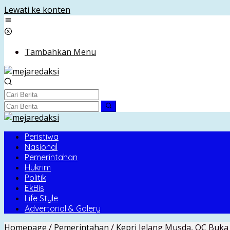
Lewati ke konten
Tambahkan Menu
Peristiwa
Nasional
Pemerintahan
Hukrim
Politik
EkBis
Life Style
Advertorial & Galery
Homepage
/
Pemerintahan
/
Kepri
Jelang Musda, OC Buka