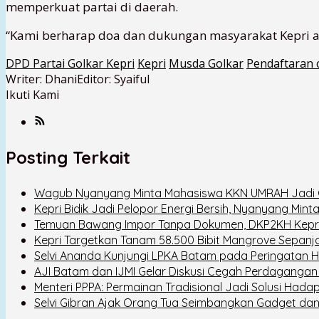
memperkuat partai di daerah.
“Kami berharap doa dan dukungan masyarakat Kepri aga
DPD Partai Golkar Kepri
Kepri
Musda Golkar
Pendaftaran 
Writer: Dhani
Editor: Syaiful
Ikuti Kami
Posting Terkait
Wagub Nyanyang Minta Mahasiswa KKN UMRAH Jadi G
Kepri Bidik Jadi Pelopor Energi Bersih, Nyanyang Mint
Temuan Bawang Impor Tanpa Dokumen, DKP2KH Kepri 
Kepri Targetkan Tanam 58.500 Bibit Mangrove Sepanj
Selvi Ananda Kunjungi LPKA Batam pada Peringatan H
AJI Batam dan IJMI Gelar Diskusi Cegah Perdaganga
Menteri PPPA: Permainan Tradisional Jadi Solusi Hada
Selvi Gibran Ajak Orang Tua Seimbangkan Gadget dan