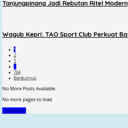
Tanjungpinang Jadi Rebutan Ritel Moder
Wagub Kepri: TAO Sport Club Perkuat Ba
1
2
3
…
764
Berikutnya
No More Posts Available.
No more pages to load.
View More