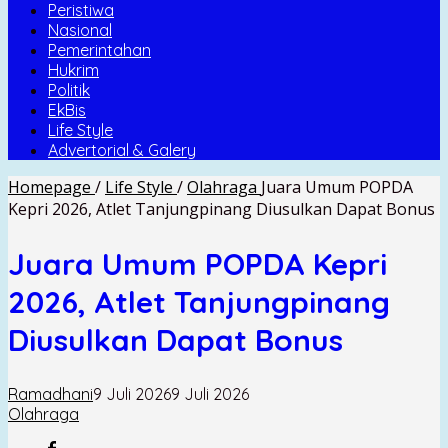
Peristiwa
Nasional
Pemerintahan
Hukrim
Politik
EkBis
Life Style
Advertorial & Galery
Homepage
/
Life Style
/
Olahraga
Juara Umum POPDA
Kepri 2026, Atlet Tanjungpinang Diusulkan Dapat Bonus
Juara Umum POPDA Kepri
2026, Atlet Tanjungpinang
Diusulkan Dapat Bonus
Ramadhani
9 Juli 2026
9 Juli 2026
Olahraga