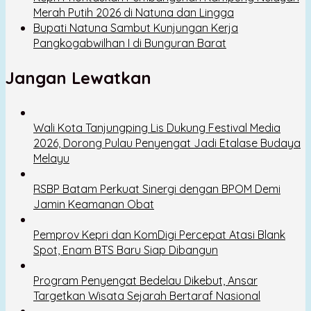
Merah Putih 2026 di Natuna dan Lingga
Bupati Natuna Sambut Kunjungan Kerja
Pangkogabwilhan I di Bunguran Barat
Jangan Lewatkan
Wali Kota Tanjungping Lis Dukung Festival Media
2026, Dorong Pulau Penyengat Jadi Etalase Budaya
Melayu
RSBP Batam Perkuat Sinergi dengan BPOM Demi
Jamin Keamanan Obat
Pemprov Kepri dan KomDigi Percepat Atasi Blank
Spot, Enam BTS Baru Siap Dibangun
Program Penyengat Bedelau Dikebut, Ansar
Targetkan Wisata Sejarah Bertaraf Nasional