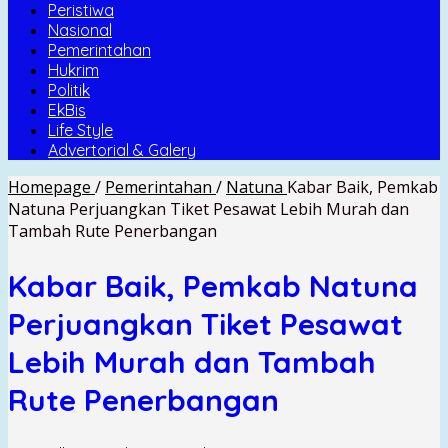
Peristiwa
Nasional
Pemerintahan
Hukrim
Politik
EkBis
Life Style
Advertorial & Galery
Homepage
/
Pemerintahan
/
Natuna
Kabar Baik, Pemkab
Natuna Perjuangkan Tiket Pesawat Lebih Murah dan
Tambah Rute Penerbangan
Kabar Baik, Pemkab Natuna
Perjuangkan Tiket Pesawat
Lebih Murah dan Tambah
Rute Penerbangan