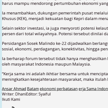
harus mampu mendorong pertumbuhan ekonomi yang ink
Ia menambahkan, dukungan pemerintah pusat melalui 
Khusus (KEK), menjadi kekuatan bagi Kepri dalam mena
Selain sektor investasi, ia juga menyoroti potensi kel
persen dari total wilayahnya. Potensi tersebut dinilai
Persidangan Sosek Malindo ke-22 dijadwalkan berla
sosial, ekonomi, perdagangan, konektivitas, hingga pe
Ia berharap forum tersebut tidak hanya menghasilka
oleh masyarakat Indonesia maupun Malaysia.
“Kerja sama ini adalah ikhtiar bersama untuk mencip
meningkatkan kesejahteraan masyarakat, maka itulah 
Ansar Ahmad
Batam
ekonomi perbatasan
erja Sama Indon
Writer: Dhani
Editor: Syaiful
Ikuti Kami