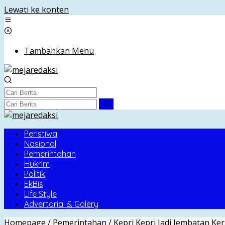
Lewati ke konten
Tambahkan Menu
Peristiwa
Nasional
Pemerintahan
Hukrim
Politik
EkBis
Life Style
Advertorial & Galery
Homepage
/
Pemerintahan
/
Kepri
Kepri Jadi Jembatan K