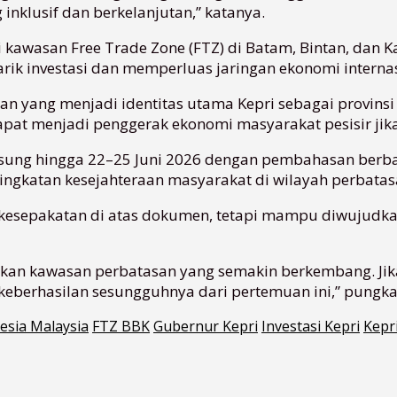
lusif dan berkelanjutan,” katanya.
kawasan Free Trade Zone (FTZ) di Batam, Bintan, dan 
rik investasi dan memperluas jaringan ekonomi internas
autan yang menjadi identitas utama Kepri sebagai provin
 dapat menjadi penggerak ekonomi masyarakat pesisir jika
ngsung hingga 22–25 Juni 2026 dengan pembahasan ber
ningkatan kesejahteraan masyarakat di wilayah perbatas
n kesepakatan di atas dokumen, tetapi mampu diwujudk
takan kawasan perbatasan yang semakin berkembang. Ji
keberhasilan sesungguhnya dari pertemuan ini,” pungka
esia Malaysia
FTZ BBK
Gubernur Kepri
Investasi Kepri
Kepr