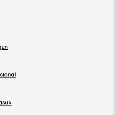
gun
sional
asuk