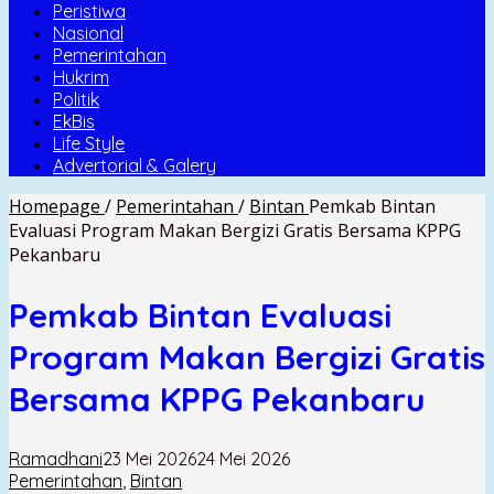
Peristiwa
Nasional
Pemerintahan
Hukrim
Politik
EkBis
Life Style
Advertorial & Galery
Homepage
/
Pemerintahan
/
Bintan
Pemkab Bintan
Evaluasi Program Makan Bergizi Gratis Bersama KPPG
Pekanbaru
Pemkab Bintan Evaluasi
Program Makan Bergizi Gratis
Bersama KPPG Pekanbaru
Ramadhani
23 Mei 2026
24 Mei 2026
Pemerintahan
,
Bintan