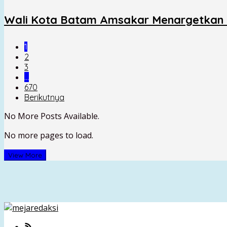
Wali Kota Batam Amsakar Menargetkan A
1
2
3
…
670
Berikutnya
No More Posts Available.
No more pages to load.
View More