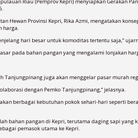
epulauan Riau (Pemprov Kepri) menyiapkan Gerakan Pan
6.
atan Hewan Provinsi Kepri, Rika Azmi, mengatakan kon
n harga.
lang hari besar untuk komoditas tertentu saja,” ujarny
sar pada bahan pangan yang mengalami lonjakan harga
ah Tanjungpinang juga akan menggelar pasar murah re
rkolaborasi dengan Pemko Tanjungpinang,” jelasnya.
an berbagai kebutuhan pokok sehari-hari seperti bera
ah bahan pangan di Kepri, terutama daging sapi yang ki
sebagai pemasok utama ke Kepri.