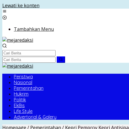
Lewati ke konten
Tambahkan Menu
Peristiwa
Nasional
Pemerintahan
Hukrim
Politik
EkBis
Life Style
Advertorial & Galery
Homepage
/
Pemerintahan
/
Kepri
Pemprov Kepri Antisip