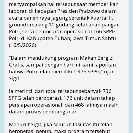
menyampaikan hal tersebut saat memberikan
B
laporan di hadapan Presiden Prabowo dalam
G
acara panen raya jagung serentak kuartal II,
,
K
groundbreaking 10 gudang ketahanan pangan
a
Polri, serta peluncuran operasional 166 SPPG
p
Polri di Kabupaten Tuban, Jawa Timur, Sabtu
o
(16/5/2026).
l
r
“Dalam mendukung program Makan Bergizi
i
Gratis, sampai dengan hari ini kami laporkan
:
bahwa Polri telah memiliki 1.376 SPPG,” ujar
B
i
Sigit.
s
a
Ia merinci, dari total tersebut sebanyak 736
L
SPPG telah beroperasi, 172 unit dalam tahap
a
persiapan operasional, dan 468 lainnya masih
y
dalam proses pembangunan.
a
n
Menurut Sigit, jika seluruh fasilitas itu telah
i
3
beroperasi penuh, maka program tersebut