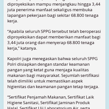
,
diproyeksikan mampu menjangkau hingga 3,44
4
juta penerima manfaat sekaligus membuka
4
lapangan pekerjaan bagi sekitar 68.800 tenaga
J
kerja.
u
t
“Apabila seluruh SPPG tersebut telah beroperasi
a
diproyeksikan dapat memberikan manfaat bagi
P
e
3,44 juta orang dan menyerap 68.800 tenaga
n
kerja,” katanya.
e
r
Kapolri juga menegaskan bahwa seluruh SPPG
i
Polri disiapkan dengan standar keamanan
m
pangan yang ketat guna menjaga kualitas
a
makanan bagi masyarakat. Sejumlah sertifikasi
telah dimiliki untuk memastikan aspek
higienitas dan keamanan pangan tetap terjaga.
“Sertifikat Penjamah Makanan, Sertifikat Laik
Higiene Sanitasi, Sertifikat Jaminan Produk
Halal, Sertifikat Uji Laboratorium Air, serta