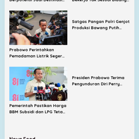
Wisata Budaya dan
Menaker Dorong Kampus
Agrowisata Unggulan
Dekat dengan Industri
Indonesia
Satgas Pangan Polri Genjot
Produksi Bawang Putih
Nasional, Sembalun Jadi
Sentra Andalan
Prabowo Perintahkan
Pemadaman Listrik Segera
Dituntaskan, Harga BBM
Subsidi Tetap
Dipertahankan
Presiden Prabowo Terima
Pengunduran Diri Perry
Warjiyo dari Bank
Indonesia
Pemerintah Pastikan Harga
BBM Subsidi dan LPG Tetap
Stabil