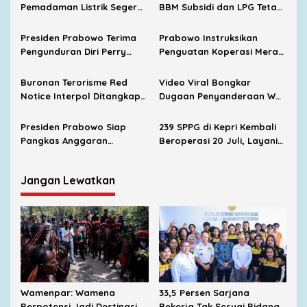
Pemadaman Listrik Segera
BBM Subsidi dan LPG Tetap
Dituntaskan, Harga BBM
Stabil
Subsidi Tetap
Presiden Prabowo Terima
Prabowo Instruksikan
Dipertahankan
Pengunduran Diri Perry
Penguatan Koperasi Merah
Warjiyo dari Bank
Putih di Seluruh Indonesia
Indonesia
Buronan Terorisme Red
Video Viral Bongkar
Notice Interpol Ditangkap
Dugaan Penyanderaan WNI
di Indonesia, Polri Sita 3
di Myanmar, Korban Asal
Paspor Termasuk 2
Tanjungpinang
Presiden Prabowo Siap
239 SPPG di Kepri Kembali
Dokumen Palsu
Pangkas Anggaran
Beroperasi 20 Juli, Layani
Pertahanan Demi Hapus
594 Ribu Penerima MBG
Kemiskinan dan Kelaparan
Jangan Lewatkan
Wamenpar: Wamena
33,5 Persen Sarjana
Berpotensi Jadi Destinasi
Bekerja Tak Sesuai Bidang,