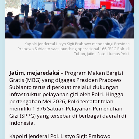
S
P
P
G
u
n
t
Kapolri Jendereal Listyo Sigit Prabowo mendapingi Presiden
u
Prabowo Subianto saat lounching operasional 166 SPPG Polri di
k
Tuban, jatim. Foto: Humas Polri.
D
u
k
Jatim, mejaredaksi
– Program Makan Bergizi
u
Gratis (MBG) yang digagas Presiden
Prabowo
n
Subianto
terus diperkuat melalui dukungan
g
infrastruktur pelayanan gizi oleh Polri. Hingga
P
pertengahan Mei 2026, Polri tercatat telah
r
o
memiliki 1.376 Satuan Pelayanan Pemenuhan
g
Gizi (SPPG) yang tersebar di berbagai daerah di
r
Indonesia.
a
m
Kapolri Jenderal Pol.
Listyo Sigit Prabowo
M