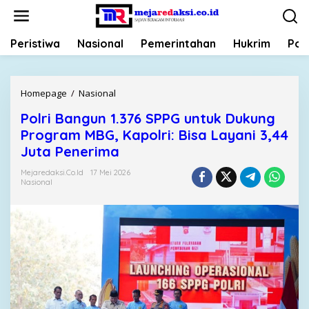
L
e
w
Peristiwa
Nasional
Pemerintahan
Hukrim
Poli
a
t
i
k
Homepage
/
Nasional
P
e
o
k
Polri Bangun 1.376 SPPG untuk Dukung
l
o
Program MBG, Kapolri: Bisa Layani 3,44
r
n
i
Juta Penerima
t
B
e
Mejaredaksi.co.id
17 Mei 2026
a
Nasional
n
n
g
u
n
1
.
3
7
6