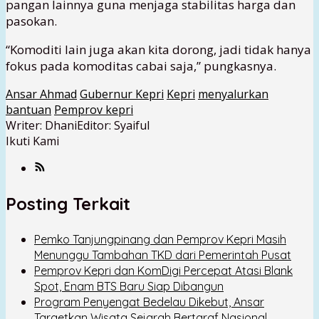
pangan lainnya guna menjaga stabilitas harga dan
pasokan.
“Komoditi lain juga akan kita dorong, jadi tidak hanya
fokus pada komoditas cabai saja,” pungkasnya.
Ansar Ahmad
Gubernur Kepri
Kepri
menyalurkan
bantuan
Pemprov kepri
Writer: Dhani
Editor: Syaiful
Ikuti Kami
Posting Terkait
Pemko Tanjungpinang dan Pemprov Kepri Masih
Menunggu Tambahan TKD dari Pemerintah Pusat
Pemprov Kepri dan KomDigi Percepat Atasi Blank
Spot, Enam BTS Baru Siap Dibangun
Program Penyengat Bedelau Dikebut, Ansar
Targetkan Wisata Sejarah Bertaraf Nasional