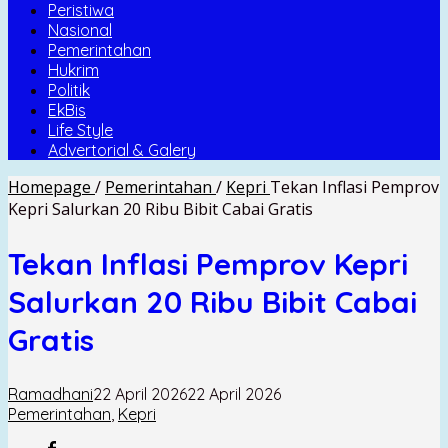
Peristiwa
Nasional
Pemerintahan
Hukrim
Politik
EkBis
Life Style
Advertorial & Galery
Homepage
/
Pemerintahan
/
Kepri
Tekan Inflasi Pemprov
Kepri Salurkan 20 Ribu Bibit Cabai Gratis
Tekan Inflasi Pemprov Kepri
Salurkan 20 Ribu Bibit Cabai
Gratis
Ramadhani
22 April 2026
22 April 2026
Pemerintahan
,
Kepri