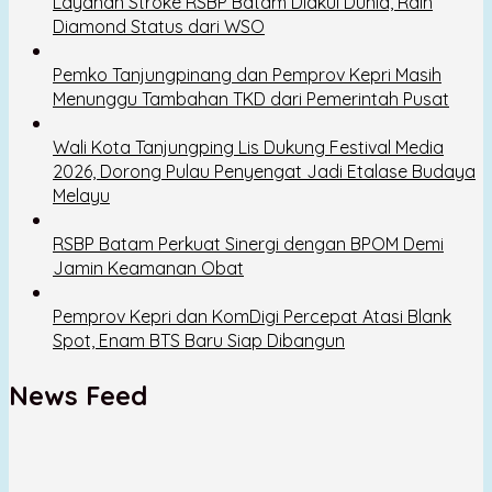
Layanan Stroke RSBP Batam Diakui Dunia, Raih
Diamond Status dari WSO
Pemko Tanjungpinang dan Pemprov Kepri Masih
Menunggu Tambahan TKD dari Pemerintah Pusat
Wali Kota Tanjungping Lis Dukung Festival Media
2026, Dorong Pulau Penyengat Jadi Etalase Budaya
Melayu
RSBP Batam Perkuat Sinergi dengan BPOM Demi
Jamin Keamanan Obat
Pemprov Kepri dan KomDigi Percepat Atasi Blank
Spot, Enam BTS Baru Siap Dibangun
News Feed