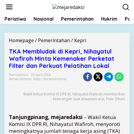
L
e
w
Peristiwa
Nasional
Pemerintahan
Hukrim
Poli
a
t
i
k
Homepage
/
Pemerintahan
/
Kepri
T
e
K
k
TKA Membludak di Kepri, Nihayatul
A
o
Wafiroh Minta Kemenaker Perketat
M
n
e
Filter dan Perkuat Pelatihan Lokal
t
m
e
Ramadhani
23 April 2026
b
Pemerintahan
,
Kepri
,
Parlementaria
n
l
u
d
Wakil Ketua Komisi IX DPR RI, Nihayatul Wafiroh memberikan
keterangan saat diwawancarai, foto; Dhani
a
k
d
Tanjungpinang, mejaredaksi
– Wakil Ketua
i
Komisi IX DPR RI, Nihayatul Wafiroh, menyoroti
K
e
meningkatnya jumlah tenaga kerja asing (TKA)