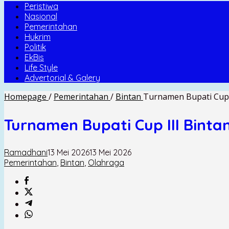
Peristiwa
Nasional
Pemerintahan
Hukrim
Politik
EkBis
Life Style
Advertorial & Galery
Homepage
/
Pemerintahan
/
Bintan
Turnamen Bupati Cup I
Turnamen Bupati Cup III Binta
Ramadhani
13 Mei 2026
13 Mei 2026
Pemerintahan
,
Bintan
,
Olahraga