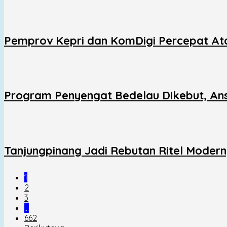
Pemprov Kepri dan KomDigi Percepat Ata
Program Penyengat Bedelau Dikebut, Ans
Tanjungpinang Jadi Rebutan Ritel Moder
1
2
3
…
662