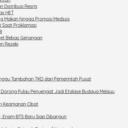
i Distribusi Resmi
as HET
rung Makan hingga Promosi Medsos
t Saat Proklamasi
I
rget Bebas Genangan
en Rezeki
nggu Tambahan TKD dari Pemerintah Pusat
6, Dorong Pulau Penyengat Jadi Etalase Budaya Melayu
in Keamanan Obat
t, Enam BTS Baru Siap Dibangun