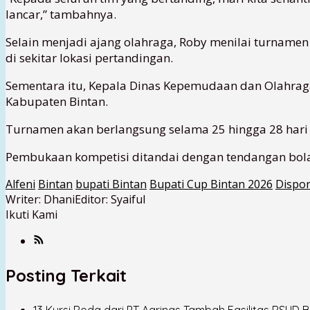
lancar,” tambahnya.
Selain menjadi ajang olahraga, Roby menilai turnam
di sekitar lokasi pertandingan.
Sementara itu, Kepala Dinas Kepemudaan dan Olahraga
Kabupaten Bintan.
Turnamen akan berlangsung selama 25 hingga 28 hari 
Pembukaan kompetisi ditandai dengan tendangan bola 
Alfeni
Bintan
bupati Bintan
Bupati Cup Bintan 2026
Dispor
Writer: Dhani
Editor: Syaiful
Ikuti Kami
Posting Terkait
13 Kursi Roda dari PT Agrinas Tambah Fasilitas RSUD B