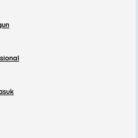
gun
sional
asuk