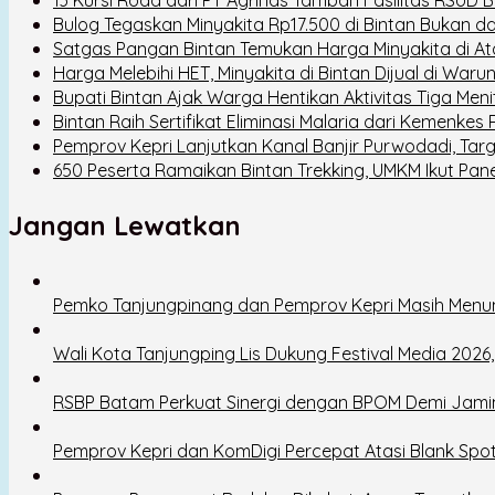
Bulog Tegaskan Minyakita Rp17.500 di Bintan Bukan dar
Satgas Pangan Bintan Temukan Harga Minyakita di At
Harga Melebihi HET, Minyakita di Bintan Dijual di Wa
Bupati Bintan Ajak Warga Hentikan Aktivitas Tiga Meni
Bintan Raih Sertifikat Eliminasi Malaria dari Kemenkes R
Pemprov Kepri Lanjutkan Kanal Banjir Purwodadi, Ta
650 Peserta Ramaikan Bintan Trekking, UMKM Ikut Pan
Jangan Lewatkan
Pemko Tanjungpinang dan Pemprov Kepri Masih Menu
Wali Kota Tanjungping Lis Dukung Festival Media 202
RSBP Batam Perkuat Sinergi dengan BPOM Demi Jam
Pemprov Kepri dan KomDigi Percepat Atasi Blank Spo