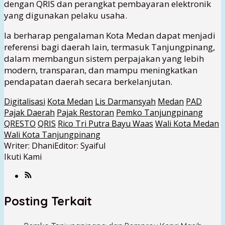
dengan QRIS dan perangkat pembayaran elektronik
yang digunakan pelaku usaha.
Ia berharap pengalaman Kota Medan dapat menjadi
referensi bagi daerah lain, termasuk Tanjungpinang,
dalam membangun sistem perpajakan yang lebih
modern, transparan, dan mampu meningkatkan
pendapatan daerah secara berkelanjutan.
Digitalisasi
Kota Medan
Lis Darmansyah
Medan
PAD
Pajak Daerah
Pajak Restoran
Pemko Tanjungpinang
QRESTO
QRIS
Rico Tri Putra Bayu Waas
Wali Kota Medan
Wali Kota Tanjungpinang
Writer: Dhani
Editor: Syaiful
Ikuti Kami
Posting Terkait