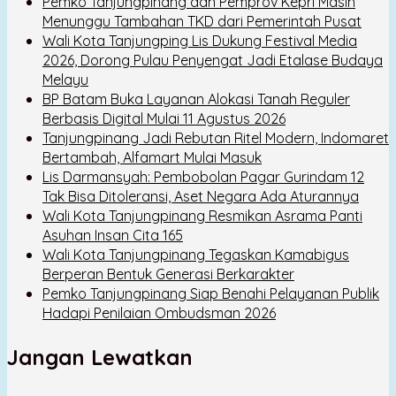
Pemko Tanjungpinang dan Pemprov Kepri Masih
Menunggu Tambahan TKD dari Pemerintah Pusat
Wali Kota Tanjungping Lis Dukung Festival Media
2026, Dorong Pulau Penyengat Jadi Etalase Budaya
Melayu
BP Batam Buka Layanan Alokasi Tanah Reguler
Berbasis Digital Mulai 11 Agustus 2026
Tanjungpinang Jadi Rebutan Ritel Modern, Indomaret
Bertambah, Alfamart Mulai Masuk
Lis Darmansyah: Pembobolan Pagar Gurindam 12
Tak Bisa Ditoleransi, Aset Negara Ada Aturannya
Wali Kota Tanjungpinang Resmikan Asrama Panti
Asuhan Insan Cita 165
Wali Kota Tanjungpinang Tegaskan Kamabigus
Berperan Bentuk Generasi Berkarakter
Pemko Tanjungpinang Siap Benahi Pelayanan Publik
Hadapi Penilaian Ombudsman 2026
Jangan Lewatkan