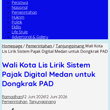
Peristiwa
Nasional
Pemerintahan
Hukrim
Politik
EkBis
Life Style
Advertorial & Galery
Homepage
/
Pemerintahan
/
Tanjungpinang
Wali Kota
Lis Lirik Sistem Pajak Digital Medan untuk Dongkrak PAD
Wali Kota Lis Lirik Sistem
Pajak Digital Medan untuk
Dongkrak PAD
Ramadhani
12 Juni 2026
12 Juni 2026
Pemerintahan
,
Tanjungpinang