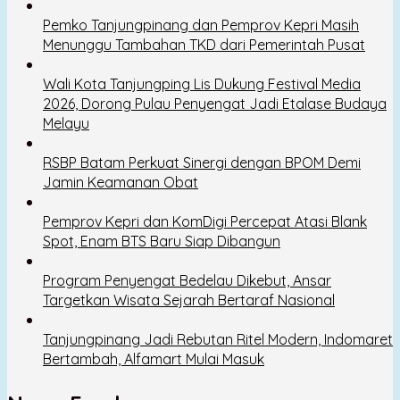
Pemko Tanjungpinang dan Pemprov Kepri Masih
Menunggu Tambahan TKD dari Pemerintah Pusat
Wali Kota Tanjungping Lis Dukung Festival Media
2026, Dorong Pulau Penyengat Jadi Etalase Budaya
Melayu
RSBP Batam Perkuat Sinergi dengan BPOM Demi
Jamin Keamanan Obat
Pemprov Kepri dan KomDigi Percepat Atasi Blank
Spot, Enam BTS Baru Siap Dibangun
Program Penyengat Bedelau Dikebut, Ansar
Targetkan Wisata Sejarah Bertaraf Nasional
Tanjungpinang Jadi Rebutan Ritel Modern, Indomaret
Bertambah, Alfamart Mulai Masuk