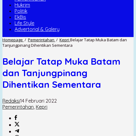
Hukrim
Politik
EkBis
Life Style
Advertorial & Galery
Homepage
/
Pemerintahan
/
Kepri
Belajar Tatap Muka Batam dan
Tanjungpinang Dihentikan Sementara
Belajar Tatap Muka Batam
dan Tanjungpinang
Dihentikan Sementara
Redaksi
14 Februari 2022
Pemerintahan
,
Kepri