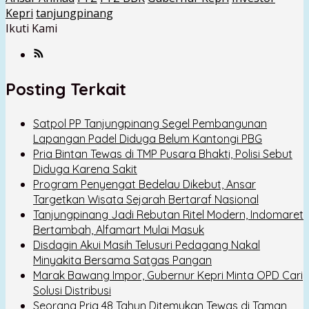
Kepri
tanjungpinang
Ikuti Kami
Posting Terkait
Satpol PP Tanjungpinang Segel Pembangunan
Lapangan Padel Diduga Belum Kantongi PBG
Pria Bintan Tewas di TMP Pusara Bhakti, Polisi Sebut
Diduga Karena Sakit
Program Penyengat Bedelau Dikebut, Ansar
Targetkan Wisata Sejarah Bertaraf Nasional
Tanjungpinang Jadi Rebutan Ritel Modern, Indomaret
Bertambah, Alfamart Mulai Masuk
Disdagin Akui Masih Telusuri Pedagang Nakal
Minyakita Bersama Satgas Pangan
Marak Bawang Impor, Gubernur Kepri Minta OPD Cari
Solusi Distribusi
Seorang Pria 48 Tahun Ditemukan Tewas di Taman