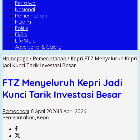
Peristiwa
Nasional
Pemerintahan
Hukrim
Politik
EkBis
Life Style
Advertorial & Galery
Homepage
/
Pemerintahan
/
Kepri
FTZ Menyeluruh Kepri
Jadi Kunci Tarik Investasi Besar
FTZ Menyeluruh Kepri Jadi
Kunci Tarik Investasi Besar
Ramadhani
18 April 2026
18 April 2026
Pemerintahan
,
Kepri