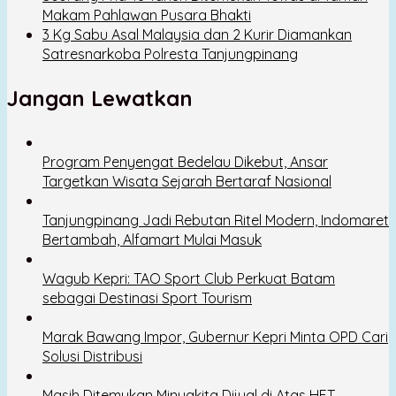
Makam Pahlawan Pusara Bhakti
3 Kg Sabu Asal Malaysia dan 2 Kurir Diamankan
Satresnarkoba Polresta Tanjungpinang
Jangan Lewatkan
Program Penyengat Bedelau Dikebut, Ansar
Targetkan Wisata Sejarah Bertaraf Nasional
Tanjungpinang Jadi Rebutan Ritel Modern, Indomaret
Bertambah, Alfamart Mulai Masuk
Wagub Kepri: TAO Sport Club Perkuat Batam
sebagai Destinasi Sport Tourism
Marak Bawang Impor, Gubernur Kepri Minta OPD Cari
Solusi Distribusi
Masih Ditemukan Minyakita Dijual di Atas HET,