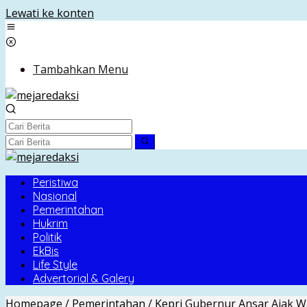
Lewati ke konten
Tambahkan Menu
Peristiwa
Nasional
Pemerintahan
Hukrim
Politik
EkBis
Life Style
Advertorial & Galery
Homepage
/
Pemerintahan
/
Kepri
Gubernur Ansar Ajak Wa