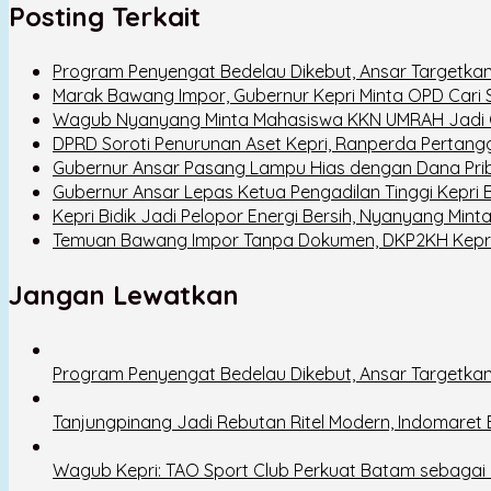
Posting Terkait
Program Penyengat Bedelau Dikebut, Ansar Targetkan
Marak Bawang Impor, Gubernur Kepri Minta OPD Cari So
Wagub Nyanyang Minta Mahasiswa KKN UMRAH Jadi G
DPRD Soroti Penurunan Aset Kepri, Ranperda Pertan
Gubernur Ansar Pasang Lampu Hias dengan Dana Prib
Gubernur Ansar Lepas Ketua Pengadilan Tinggi Kepri
Kepri Bidik Jadi Pelopor Energi Bersih, Nyanyang Mint
Temuan Bawang Impor Tanpa Dokumen, DKP2KH Kepri 
Jangan Lewatkan
Program Penyengat Bedelau Dikebut, Ansar Targetkan
Tanjungpinang Jadi Rebutan Ritel Modern, Indomaret
Wagub Kepri: TAO Sport Club Perkuat Batam sebagai D