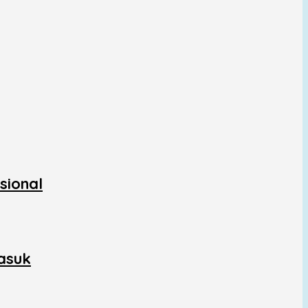
sional
asuk