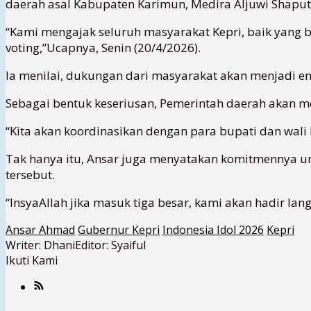
daerah asal Kabupaten Karimun, Medira Aljuwi Shaputr
“Kami mengajak seluruh masyarakat Kepri, baik yan
voting,”Ucapnya, Senin (20/4/2026).
Ia menilai, dukungan dari masyarakat akan menjadi ene
Sebagai bentuk keseriusan, Pemerintah daerah akan 
“Kita akan koordinasikan dengan para bupati dan wali 
Tak hanya itu, Ansar juga menyatakan komitmennya u
tersebut.
“InsyaAllah jika masuk tiga besar, kami akan hadir l
Ansar Ahmad
Gubernur Kepri
Indonesia Idol 2026
Kepri
Writer: Dhani
Editor: Syaiful
Ikuti Kami