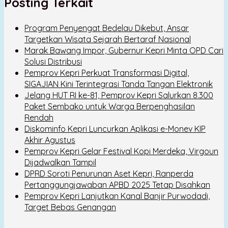
Posting Terkait
Program Penyengat Bedelau Dikebut, Ansar
Targetkan Wisata Sejarah Bertaraf Nasional
Marak Bawang Impor, Gubernur Kepri Minta OPD Cari
Solusi Distribusi
Pemprov Kepri Perkuat Transformasi Digital,
SIGAJIAN Kini Terintegrasi Tanda Tangan Elektronik
Jelang HUT RI ke-81, Pemprov Kepri Salurkan 8.300
Paket Sembako untuk Warga Berpenghasilan
Rendah
Diskominfo Kepri Luncurkan Aplikasi e-Monev KIP
Akhir Agustus
Pemprov Kepri Gelar Festival Kopi Merdeka, Virgoun
Dijadwalkan Tampil
DPRD Soroti Penurunan Aset Kepri, Ranperda
Pertanggungjawaban APBD 2025 Tetap Disahkan
Pemprov Kepri Lanjutkan Kanal Banjir Purwodadi,
Target Bebas Genangan