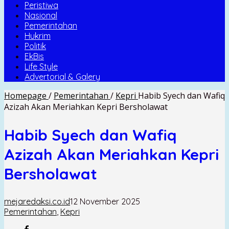
Peristiwa
Nasional
Pemerintahan
Hukrim
Politik
EkBis
Life Style
Advertorial & Galery
Homepage
/
Pemerintahan
/
Kepri
Habib Syech dan Wafiq
Azizah Akan Meriahkan Kepri Bersholawat
Habib Syech dan Wafiq
Azizah Akan Meriahkan Kepri
Bersholawat
mejaredaksi.co.id
12 November 2025
Pemerintahan
,
Kepri