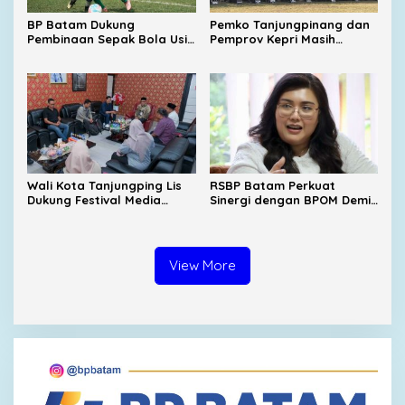
BP Batam Dukung
Pemko Tanjungpinang dan
Pembinaan Sepak Bola Usia
Pemprov Kepri Masih
Dini Lewat Turnamen
Menunggu Tambahan TKD
Internasional
dari Pemerintah Pusat
Wali Kota Tanjungping Lis
RSBP Batam Perkuat
Dukung Festival Media
Sinergi dengan BPOM Demi
2026, Dorong Pulau
Jamin Keamanan Obat
Penyengat Jadi Etalase
Budaya Melayu
View More