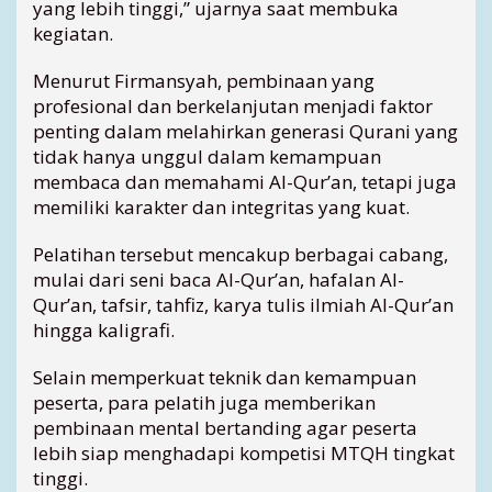
yang lebih tinggi,” ujarnya saat membuka
i
kegiatan.
n
s
Menurut Firmansyah, pembinaan yang
i
d
profesional dan berkelanjutan menjadi faktor
a
penting dalam melahirkan generasi Qurani yang
n
tidak hanya unggul dalam kemampuan
N
membaca dan memahami Al-Qur’an, tetapi juga
a
memiliki karakter dan integritas yang kuat.
s
i
Pelatihan tersebut mencakup berbagai cabang,
o
n
mulai dari seni baca Al-Qur’an, hafalan Al-
a
Qur’an, tafsir, tahfiz, karya tulis ilmiah Al-Qur’an
l
hingga kaligrafi.
Selain memperkuat teknik dan kemampuan
peserta, para pelatih juga memberikan
pembinaan mental bertanding agar peserta
lebih siap menghadapi kompetisi MTQH tingkat
tinggi.