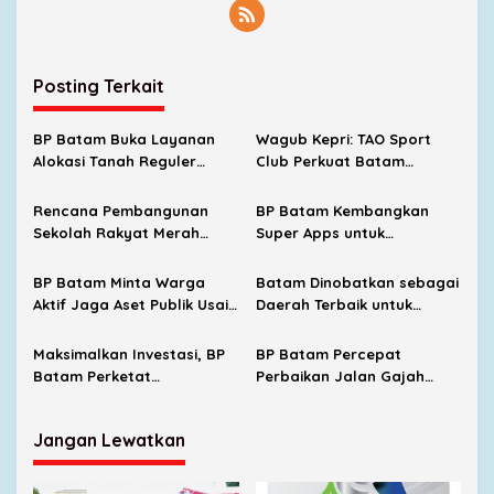
Posting Terkait
BP Batam Buka Layanan
Wagub Kepri: TAO Sport
Alokasi Tanah Reguler
Club Perkuat Batam
Berbasis Digital Mulai 11
sebagai Destinasi Sport
Agustus 2026
Tourism
Rencana Pembangunan
BP Batam Kembangkan
Sekolah Rakyat Merah
Super Apps untuk
Putih, Kepala BP Batam:
Permudah Layanan Publik
Prioritaskan Pendidikan
BP Batam Minta Warga
Batam Dinobatkan sebagai
Bagi Anak Keluarga
Aktif Jaga Aset Publik Usai
Daerah Terbaik untuk
Prasejahtera
Vandalisme Jembatan
Investasi di Indonesia
Barelang
Maksimalkan Investasi, BP
BP Batam Percepat
Batam Perketat
Perbaikan Jalan Gajah
Pengawasan Pemanfaatan
Mada Demi Kenyamanan
Lahan
Masyarakat
Jangan Lewatkan