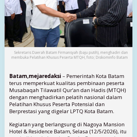
a
s
i
o
n
a
l
,
B
Sekretaris Daerah Batam Firmansyah (baju putih), menghadiri dan
a
membuka Pelatihan Khusus Peserta MTQH, foto; Diskominfo Batam
t
a
Batam,mejaredaksi
– Pemerintah Kota Batam
m
T
terus memperkuat kualitas pembinaan peserta
a
Musabaqah Tilawatil Qur’an dan Hadis (MTQH)
r
dengan menghadirkan pelatih nasional dalam
g
Pelatihan Khusus Peserta Potensial dan
e
Berprestasi yang digelar LPTQ Kota Batam.
t
k
Kegiatan yang berlangsung di Nagoya Mansion
a
Hotel & Residence Batam, Selasa (12/5/2026), itu
n
P