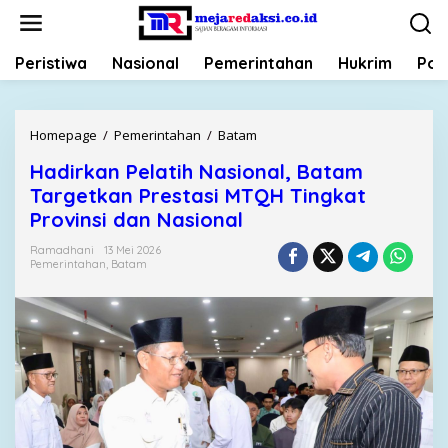
L
e
w
Peristiwa
Nasional
Pemerintahan
Hukrim
Poli
a
t
i
k
Homepage
/
Pemerintahan
/
Batam
H
e
a
k
Hadirkan Pelatih Nasional, Batam
d
o
Targetkan Prestasi MTQH Tingkat
i
n
r
Provinsi dan Nasional
t
k
e
Ramadhani
13 Mei 2026
a
Pemerintahan
,
Batam
n
n
P
e
l
a
t
i
h
N