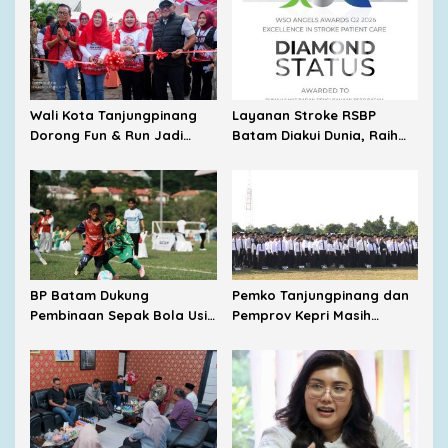
Wali Kota Tanjungpinang
Layanan Stroke RSBP
Dorong Fun & Run Jadi
Batam Diakui Dunia, Raih
Penggerak Ekonomi UMKM
Diamond Status dari WSO
BP Batam Dukung
Pemko Tanjungpinang dan
Pembinaan Sepak Bola Usia
Pemprov Kepri Masih
Dini Lewat Turnamen
Menunggu Tambahan TKD
Internasional
dari Pemerintah Pusat