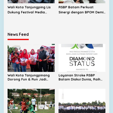
Wali Kota Tanjungping Lis
RSBP Batam Perkuat
Dukung Festival Media
Sinergi dengan BPOM Demi
2026, Dorong Pulau
Jamin Keamanan Obat
Penyengat Jadi Etalase
Budaya Melayu
News Feed
Wali Kota Tanjungpinang
Layanan Stroke RSBP
Dorong Fun & Run Jadi
Batam Diakui Dunia, Raih
Penggerak Ekonomi UMKM
Diamond Status dari WSO