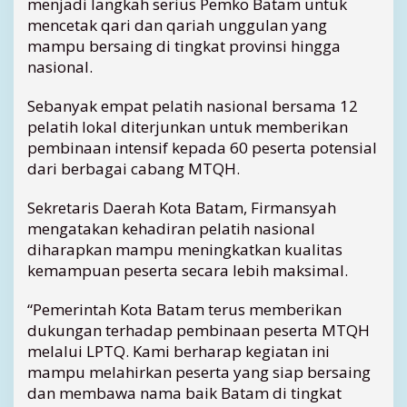
menjadi langkah serius Pemko Batam untuk
r
mencetak qari dan qariah unggulan yang
e
mampu bersaing di tingkat provinsi hingga
s
nasional.
t
a
Sebanyak empat pelatih nasional bersama 12
s
pelatih lokal diterjunkan untuk memberikan
i
M
pembinaan intensif kepada 60 peserta potensial
T
dari berbagai cabang MTQH.
Q
H
Sekretaris Daerah Kota Batam, Firmansyah
T
mengatakan kehadiran pelatih nasional
i
diharapkan mampu meningkatkan kualitas
n
kemampuan peserta secara lebih maksimal.
g
k
“Pemerintah Kota Batam terus memberikan
a
t
dukungan terhadap pembinaan peserta MTQH
P
melalui LPTQ. Kami berharap kegiatan ini
r
mampu melahirkan peserta yang siap bersaing
o
dan membawa nama baik Batam di tingkat
v