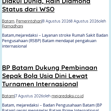
Diakui Dunia, Raih Diamond
Status dari WSO
Batam
,
Pemerintahan
|
8 Agustus 2026
8 Agustus 2026
oleh
Ramadhani
Batam,mejaredaksi – Layanan stroke Rumah Sakit Badan
Pengusahaan (RSBP) Batam mendapat pengakuan
internasional
BP Batam Dukung Pembinaan
Sepak Bola Usia Dini Lewat
Turnamen Internasional
Batam
|
7 Agustus 2026
oleh
mejaredaksi.co.id
Batam, mejaredaksi – Badan Pengusahaan Batam (BP
Batam) resmi menggelar Batam Prime International