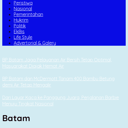
Peristiwa
Nasional
Pemerintahan
Hukrim
Politik
EkBis
Life Style
Advertorial & Galery
BP Batam Jaga Pelayanan Air Bersih Tetap Optimal,
Masyarakat Diajak Hemat Air
BP Batam dan McDermott Tanam 400 Bambu Betung
demi Air Tetap Mengalir
Dari Layar Kaca ke Panggung Juara, Perjalanan Barbie
Menuju Tingkat Nasional
Batam