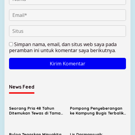
Simpan nama, email, dan situs web saya pada
peramban ini untuk komentar saya berikutnya.
News Feed
Seorang Pria 48 Tahun
Pompong Penyeberangan
Ditemukan Tewas di Taman
ke Kampung Bugis Terbalik,
Makam Pahlawan Pusara
Tujuh Penumpang Selamat
Bhakti
Berkat Respons Cepat
Satpolairud
Bulog Tegaskan Minyakita
Lis Darmansyah: