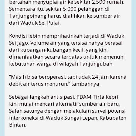
bertahan menyuplai air ke sekitar 2.500 rumah.
n
Sementara itu, sekitar 5.000 pelanggan di
S
Tanjungpinang harus dialihkan ke sumber air
e
dari Waduk Sei Pulai.
i
J
Kondisi lebih memprihatinkan terjadi di Waduk
a
Sei Jago. Volume air yang tersisa hanya berasal
g
o
dari kubangan-kubangan kecil, yang kini
d
dimanfaatkan secara terbatas untuk memenuhi
i
kebutuhan warga di wilayah Tanjunguban.
A
m
“Masih bisa beroperasi, tapi tidak 24 jam karena
b
debit air terus menurun,” tambahnya.
a
n
Sebagai langkah antisipasi, PDAM Tirta Kepri
g
kini mulai mencari alternatif sumber air baru.
K
e
Salah satunya dengan melakukan survei potensi
k
interkoneksi di Waduk Sungai Lepan, Kabupaten
e
Bintan.
r
i