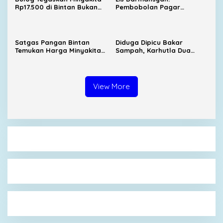
Rp17.500 di Bintan Bukan
Pembobolan Pagar
dari Distribusi Resmi
Gurindam 12 Tak Bisa
Ditoleransi, Aset Negara
Ada Aturannya
Satgas Pangan Bintan
Diduga Dipicu Bakar
Temukan Harga Minyakita
Sampah, Karhutla Dua
di Atas HET
Hektare Ancam Rumah
Warga
View More