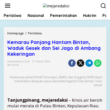
L
e
w
Peristiwa
Nasional
Pemerintahan
Hukrim
Poli
a
t
i
k
Homepage
/
Peristiwa
K
e
e
k
Kemarau Panjang Hantam Bintan,
m
o
Waduk Gesek dan Sei Jago di Ambang
a
n
r
Kekeringan
t
a
e
Mejaredaksi.co.id
27 Maret 2026
u
Peristiwa
n
P
a
Pertemuan pihak PDAM Tirta Kepri, BMKG dan Anggota DPRD Kepri
n
membahas dampak cuaca dan kekeringandi Pulau Bintan. Foto:
j
Ismail.
a
n
g
Tanjungpinang, mejaredaksi
– Krisis air bersih
H
mulai merata di Pulau Bintan, Kepulauan Riau.
a