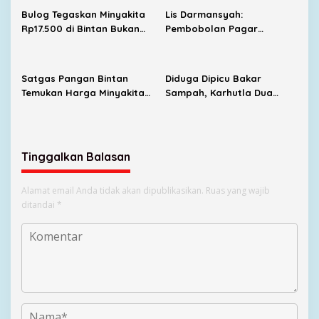
Satpolairud
Bulog Tegaskan Minyakita
Lis Darmansyah:
Rp17.500 di Bintan Bukan
Pembobolan Pagar
dari Distribusi Resmi
Gurindam 12 Tak Bisa
Ditoleransi, Aset Negara
Ada Aturannya
Satgas Pangan Bintan
Diduga Dipicu Bakar
Temukan Harga Minyakita
Sampah, Karhutla Dua
di Atas HET
Hektare Ancam Rumah
Warga
Tinggalkan Balasan
Alamat email Anda tidak akan dipublikasikan.
Ruas yang wajib
ditandai
*