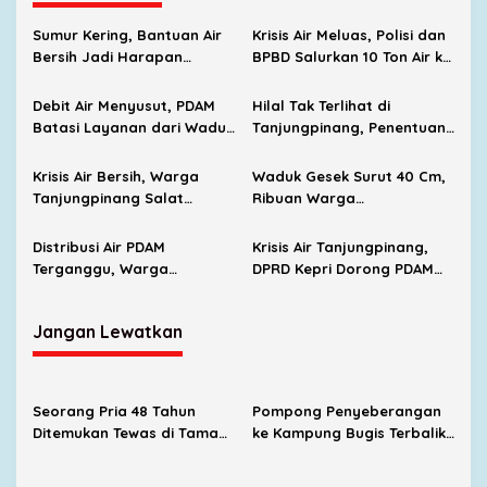
Sumur Kering, Bantuan Air
Krisis Air Meluas, Polisi dan
Bersih Jadi Harapan
BPBD Salurkan 10 Ton Air ke
Warga Sei Jang
Warga Tanjungpinang
Barat
Debit Air Menyusut, PDAM
Hilal Tak Terlihat di
Batasi Layanan dari Waduk
Tanjungpinang, Penentuan
Gesek
1 Ramadan 1447 H Tunggu
Sidang Isbat
Krisis Air Bersih, Warga
Waduk Gesek Surut 40 Cm,
Tanjungpinang Salat
Ribuan Warga
Istisqa di Lapangan
Tanjungpinang Terdampak
Pamedan
Distribusi Air PDAM
Krisis Air Tanjungpinang,
Terganggu, Warga
DPRD Kepri Dorong PDAM
Tanjungpinang Andalkan Air
Garap Potensi Air Baku di
Galon
Bintan
Jangan Lewatkan
Seorang Pria 48 Tahun
Pompong Penyeberangan
Ditemukan Tewas di Taman
ke Kampung Bugis Terbalik,
Makam Pahlawan Pusara
Tujuh Penumpang Selamat
Bhakti
Berkat Respons Cepat