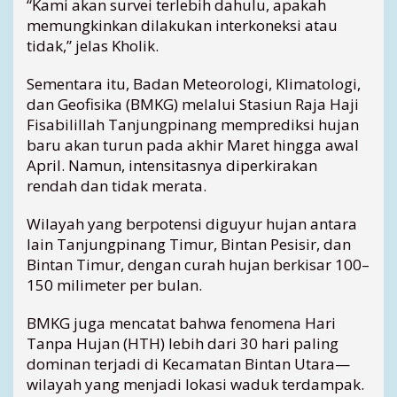
“Kami akan survei terlebih dahulu, apakah
n
memungkinkan dilakukan interkoneksi atau
g
tidak,” jelas Kholik.
a
n
Sementara itu, Badan Meteorologi, Klimatologi,
dan Geofisika (BMKG) melalui Stasiun Raja Haji
Fisabilillah Tanjungpinang memprediksi hujan
baru akan turun pada akhir Maret hingga awal
April. Namun, intensitasnya diperkirakan
rendah dan tidak merata.
Wilayah yang berpotensi diguyur hujan antara
lain Tanjungpinang Timur, Bintan Pesisir, dan
Bintan Timur, dengan curah hujan berkisar 100–
150 milimeter per bulan.
BMKG juga mencatat bahwa fenomena Hari
Tanpa Hujan (HTH) lebih dari 30 hari paling
dominan terjadi di Kecamatan Bintan Utara—
wilayah yang menjadi lokasi waduk terdampak.