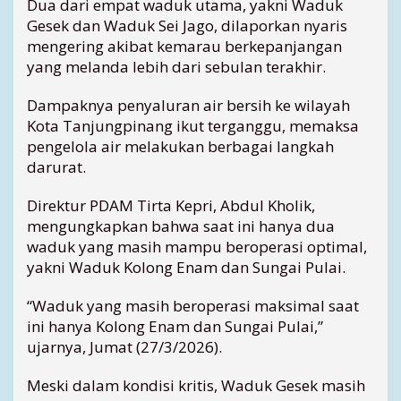
Dua dari empat waduk utama, yakni Waduk
n
Gesek dan Waduk Sei Jago, dilaporkan nyaris
t
a
mengering akibat kemarau berkepanjangan
m
yang melanda lebih dari sebulan terakhir.
B
i
Dampaknya penyaluran air bersih ke wilayah
n
Kota Tanjungpinang ikut terganggu, memaksa
t
pengelola air melakukan berbagai langkah
a
darurat.
n
,
Direktur PDAM Tirta Kepri, Abdul Kholik,
W
a
mengungkapkan bahwa saat ini hanya dua
d
waduk yang masih mampu beroperasi optimal,
u
yakni Waduk Kolong Enam dan Sungai Pulai.
k
G
“Waduk yang masih beroperasi maksimal saat
e
ini hanya Kolong Enam dan Sungai Pulai,”
s
ujarnya, Jumat (27/3/2026).
e
k
d
Meski dalam kondisi kritis, Waduk Gesek masih
a