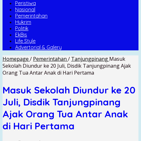
Peristiwa
Nasional
Pemerintahan
Hukrim
Politik
EkBis
Life Style
Advertorial & Galery
Homepage
/
Pemerintahan
/
Tanjungpinang
Masuk
Sekolah Diundur ke 20 Juli, Disdik Tanjungpinang Ajak
Orang Tua Antar Anak di Hari Pertama
Masuk Sekolah Diundur ke 20
Juli, Disdik Tanjungpinang
Ajak Orang Tua Antar Anak
di Hari Pertama