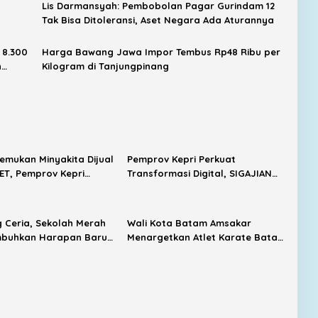
Lis Darmansyah: Pembobolan Pagar Gurindam 12
Tak Bisa Ditoleransi, Aset Negara Ada Aturannya
 8.300
Harga Bawang Jawa Impor Tembus Rp48 Ribu per
n
Kilogram di Tanjungpinang
temukan Minyakita Dijual
Pemprov Kepri Perkuat
HET, Pemprov Kepri
Transformasi Digital, SIGAJIAN
 Pengawasan Distribusi
Kini Terintegrasi Tanda Tangan
Elektronik
Ceria, Sekolah Merah
Wali Kota Batam Amsakar
mbuhkan Harapan Baru
Menargetkan Atlet Karate Batam
k Pulau
Tembus Internasional