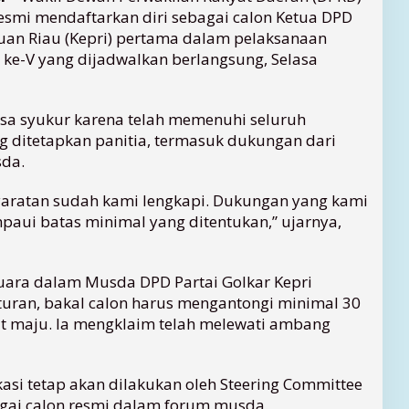
esmi mendaftarkan diri sebagai calon Ketua DPD
auan Riau (Kepri) pertama dalam pelaksanaan
e-V yang dijadwalkan berlangsung, Selasa
a syukur karena telah memenuhi seluruh
g ditetapkan panitia, termasuk dukungan dari
sda.
syaratan sudah kami lengkapi. Dukungan yang kami
aui batas minimal yang ditentukan,” ujarnya,
 suara dalam Musda DPD Partai Golkar Kepri
turan, bakal calon harus mengantongi minimal 30
t maju. Ia mengklaim telah melewati ambang
kasi tetap akan dilakukan oleh Steering Committee
agai calon resmi dalam forum musda.