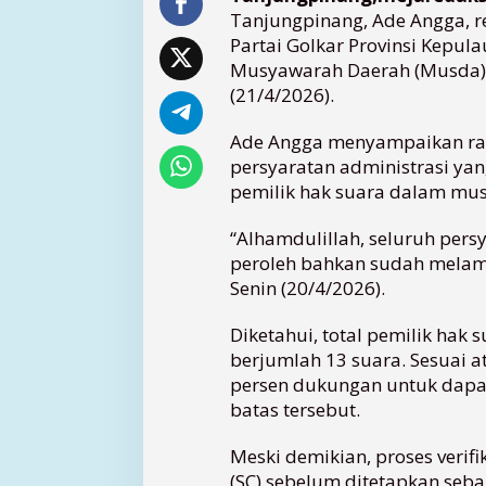
Tanjungpinang, Ade Angga, r
r
Partai Golkar Provinsi Kepul
i
,
Musyawarah Daerah (Musda) k
A
(21/4/2026).
d
e
Ade Angga menyampaikan ras
A
persyaratan administrasi yan
n
pemilik hak suara dalam mu
g
g
“Alhamdulillah, seluruh per
a
peroleh bahkan sudah melamp
J
a
Senin (20/4/2026).
d
i
Diketahui, total pemilik hak
P
berjumlah 13 suara. Sesuai a
e
persen dukungan untuk dapa
n
batas tersebut.
d
a
Meski demikian, proses verifi
f
t
(SC) sebelum ditetapkan seb