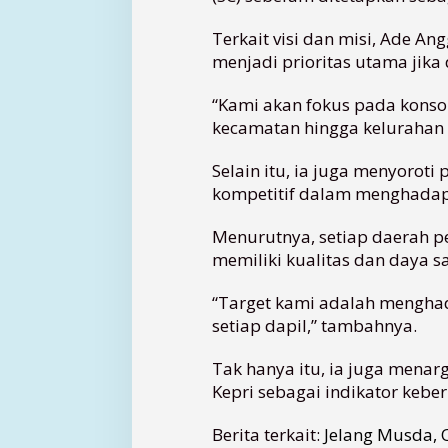
a
r
Terkait visi dan misi, Ade A
P
menjadi prioritas utama jika d
e
r
“Kami akan fokus pada konsoli
t
kecamatan hingga kelurahan d
a
m
Selain itu, ia juga menyorot
a
kompetitif dalam menghadap
Menurutnya, setiap daerah pem
memiliki kualitas dan daya sa
“Target kami adalah menghad
setiap dapil,” tambahnya.
Tak hanya itu, ia juga menar
Kepri sebagai indikator keber
Berita terkait:
Jelang Musda, 