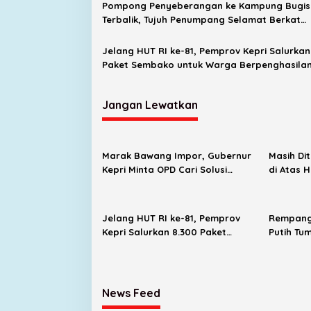
Pompong Penyeberangan ke Kampung Bugis
Terbalik, Tujuh Penumpang Selamat Berkat
Respons Cepat Satpolairud
Jelang HUT RI ke-81, Pemprov Kepri Salurkan
Paket Sembako untuk Warga Berpenghasila
Rendah
Jangan Lewatkan
Marak Bawang Impor, Gubernur
Masih Di
Kepri Minta OPD Cari Solusi
di Atas 
Distribusi
Evaluasi
Jelang HUT RI ke-81, Pemprov
Rempang 
Kepri Salurkan 8.300 Paket
Putih Tu
Sembako untuk Warga
Anak-Ana
Berpenghasilan Rendah
News Feed