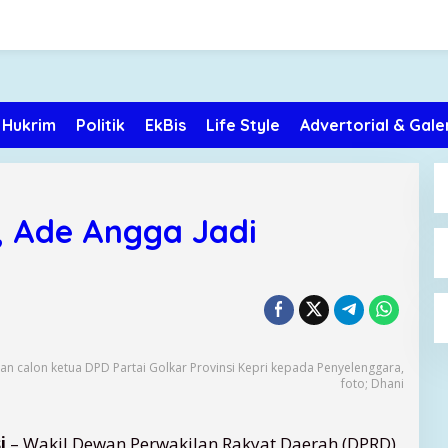
Hukrim
Politik
EkBis
Life Style
Advertorial & Gale
, Ade Angga Jadi
 calon ketua DPD Partai Golkar Provinsi Kepri kepada Penyelenggara,
foto; Dhani
i
– Wakil Dewan Perwakilan Rakyat Daerah (DPRD)