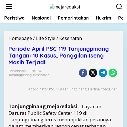
L
e
w
Peristiwa
Nasional
Pemerintahan
Hukrim
Poli
a
t
i
k
Homepage
/
Life Style
/
Kesehatan
P
e
e
k
Periode April PSC 119 Tanjungpinang
r
o
Tangani 10 Kasus, Panggilan Iseng
i
n
o
Masih Terjadi
t
d
e
Ramadhani
1 Mei 2026
e
Tanjungpinang
,
Kesehatan
n
A
p
r
Koordinator PSC 119 Tanjungpinang, Herlina, foto;Dhani
i
l
Tanjungpinang,mejaredaksi
– Layanan
P
S
Darurat Public Safety Center 119 di
C
Tanjungpinang terus menunjukkan perannya
1
dalam memberikan respon cepat terhadap