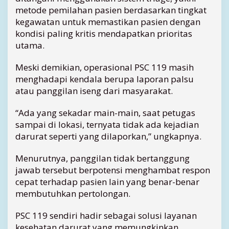
metode pemilahan pasien berdasarkan tingkat
0
K
kegawatan untuk memastikan pasien dengan
a
kondisi paling kritis mendapatkan prioritas
s
utama.
u
s
Meski demikian, operasional PSC 119 masih
,
menghadapi kendala berupa laporan palsu
P
atau panggilan iseng dari masyarakat.
a
n
g
“Ada yang sekadar main-main, saat petugas
g
sampai di lokasi, ternyata tidak ada kejadian
i
darurat seperti yang dilaporkan,” ungkapnya.
l
a
Menurutnya, panggilan tidak bertanggung
n
jawab tersebut berpotensi menghambat respon
I
cepat terhadap pasien lain yang benar-benar
s
membutuhkan pertolongan.
e
n
g
PSC 119 sendiri hadir sebagai solusi layanan
M
kesehatan darurat yang memungkinkan