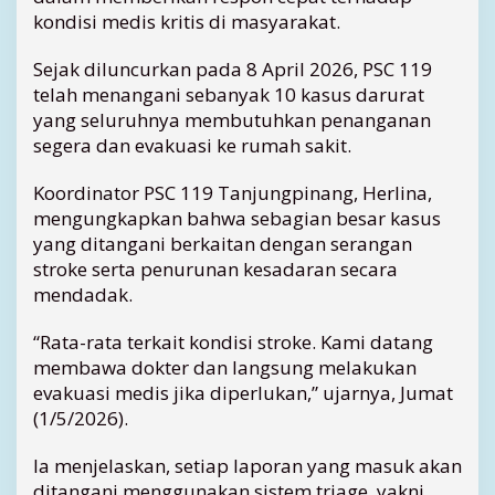
1
kondisi medis kritis di masyarakat.
9
T
Sejak diluncurkan pada 8 April 2026, PSC 119
a
telah menangani sebanyak 10 kasus darurat
n
j
yang seluruhnya membutuhkan penanganan
u
segera dan evakuasi ke rumah sakit.
n
g
Koordinator PSC 119 Tanjungpinang, Herlina,
p
mengungkapkan bahwa sebagian besar kasus
i
yang ditangani berkaitan dengan serangan
n
stroke serta penurunan kesadaran secara
a
mendadak.
n
g
T
“Rata-rata terkait kondisi stroke. Kami datang
a
membawa dokter dan langsung melakukan
n
evakuasi medis jika diperlukan,” ujarnya, Jumat
g
(1/5/2026).
a
n
Ia menjelaskan, setiap laporan yang masuk akan
i
ditangani menggunakan sistem triage, yakni
1