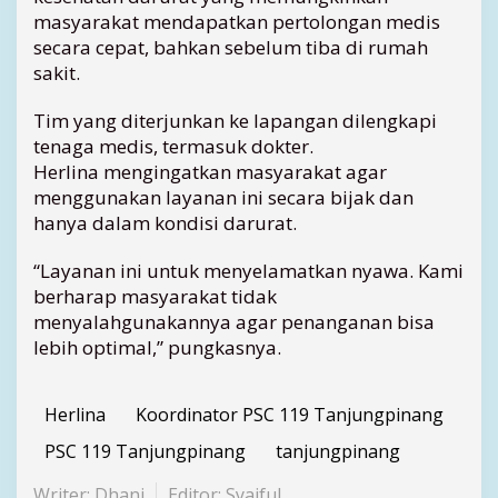
a
masyarakat mendapatkan pertolongan medis
s
secara cepat, bahkan sebelum tiba di rumah
i
sakit.
h
T
Tim yang diterjunkan ke lapangan dilengkapi
e
tenaga medis, termasuk dokter.
r
j
Herlina mengingatkan masyarakat agar
a
menggunakan layanan ini secara bijak dan
d
hanya dalam kondisi darurat.
i
“Layanan ini untuk menyelamatkan nyawa. Kami
berharap masyarakat tidak
menyalahgunakannya agar penanganan bisa
lebih optimal,” pungkasnya.
Herlina
Koordinator PSC 119 Tanjungpinang
PSC 119 Tanjungpinang
tanjungpinang
Writer: Dhani
Editor: Syaiful