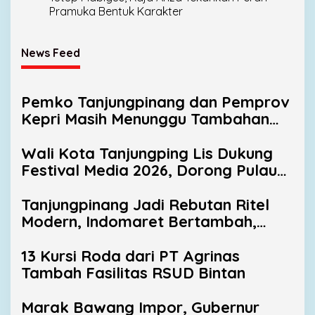
Pramuka Bentuk Karakter
News Feed
Pemko Tanjungpinang dan Pemprov
Kepri Masih Menunggu Tambahan
TKD dari Pemerintah Pusat
Wali Kota Tanjungping Lis Dukung
Festival Media 2026, Dorong Pulau
Penyengat Jadi Etalase Budaya
Melayu
Tanjungpinang Jadi Rebutan Ritel
Modern, Indomaret Bertambah,
Alfamart Mulai Masuk
13 Kursi Roda dari PT Agrinas
Tambah Fasilitas RSUD Bintan
Marak Bawang Impor, Gubernur