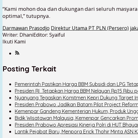
“Kami mohon doa dan dukungan dari seluruh masyarak
optimal,” tutupnya.
Darmawan Prasodjo
Direktur Utama PT PLN (Persero)
jak
Writer: Dhani
Editor: Syaiful
Ikuti Kami
Posting Terkait
Pemerintah Pastikan Harga BBM Subsidi dan LPG Tetap
Presiden RI Tetapkan Harga BBM Nelayan Rp15 Ribu per
Nyanyang Tegaskan Komitmen Kepri Dukung Target I
Presiden Prabowo Jadikan Batam Pilot Project Reforma
Kemenpar Gandeng Kementerian Hukum, Produk Ungg
Bidik Wisatawan Malaysia, Kemenpar Gencarkan Promo
Presiden Prabowo Apresiasi Kinerja Polri di HUT Bhay
Lantik Pejabat Baru, Menpora Erick Thohir Minta AS