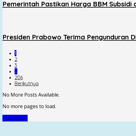
Pemerintah Pastikan Harga BBM Subsidi 
Presiden Prabowo Terima Pengunduran Dir
1
2
3
…
206
Berikutnya
No More Posts Available.
No more pages to load.
View More