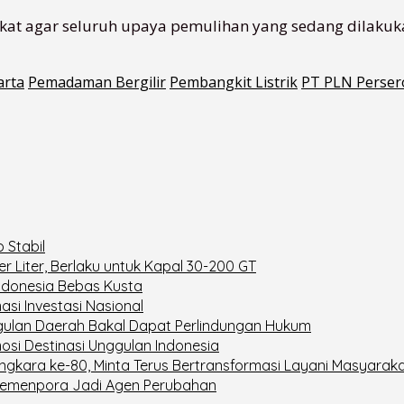
at agar seluruh upaya pemulihan yang sedang dilakuka
arta
Pemadaman Bergilir
Pembangkit Listrik
PT PLN Perser
 Stabil
 Liter, Berlaku untuk Kapal 30-200 GT
ndonesia Bebas Kusta
si Investasi Nasional
ulan Daerah Bakal Dapat Perlindungan Hukum
si Destinasi Unggulan Indonesia
angkara ke-80, Minta Terus Bertransformasi Layani Masyarak
N Kemenpora Jadi Agen Perubahan