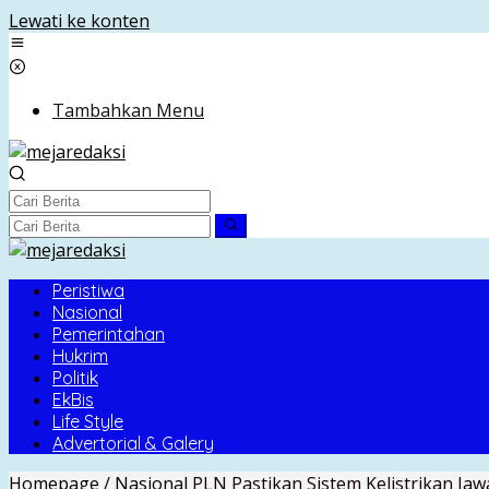
Lewati ke konten
Tambahkan Menu
Peristiwa
Nasional
Pemerintahan
Hukrim
Politik
EkBis
Life Style
Advertorial & Galery
Homepage
/
Nasional
PLN Pastikan Sistem Kelistrikan Ja