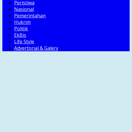
Peristiwa
Nasional
Pemerintahan
Hukrim
Politik
EkBis
Life Style
Advertorial & Galery