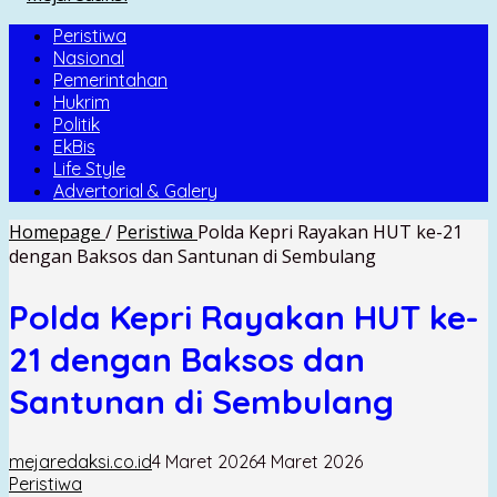
Peristiwa
Nasional
Pemerintahan
Hukrim
Politik
EkBis
Life Style
Advertorial & Galery
Homepage
/
Peristiwa
Polda Kepri Rayakan HUT ke-21
dengan Baksos dan Santunan di Sembulang
Polda Kepri Rayakan HUT ke-
21 dengan Baksos dan
Santunan di Sembulang
mejaredaksi.co.id
4 Maret 2026
4 Maret 2026
Peristiwa