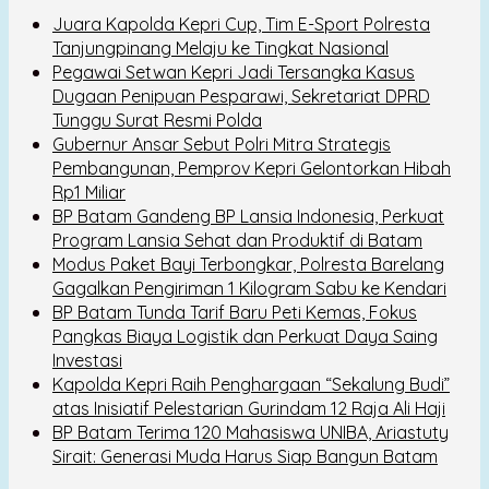
Juara Kapolda Kepri Cup, Tim E-Sport Polresta
Tanjungpinang Melaju ke Tingkat Nasional
Pegawai Setwan Kepri Jadi Tersangka Kasus
Dugaan Penipuan Pesparawi, Sekretariat DPRD
Tunggu Surat Resmi Polda
Gubernur Ansar Sebut Polri Mitra Strategis
Pembangunan, Pemprov Kepri Gelontorkan Hibah
Rp1 Miliar
BP Batam Gandeng BP Lansia Indonesia, Perkuat
Program Lansia Sehat dan Produktif di Batam
Modus Paket Bayi Terbongkar, Polresta Barelang
Gagalkan Pengiriman 1 Kilogram Sabu ke Kendari
BP Batam Tunda Tarif Baru Peti Kemas, Fokus
Pangkas Biaya Logistik dan Perkuat Daya Saing
Investasi
Kapolda Kepri Raih Penghargaan “Sekalung Budi”
atas Inisiatif Pelestarian Gurindam 12 Raja Ali Haji
BP Batam Terima 120 Mahasiswa UNIBA, Ariastuty
Sirait: Generasi Muda Harus Siap Bangun Batam