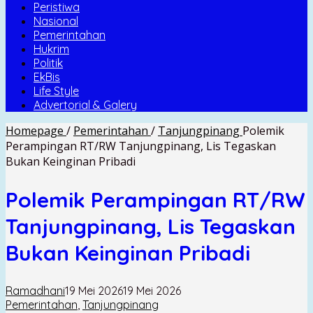
Peristiwa
Nasional
Pemerintahan
Hukrim
Politik
EkBis
Life Style
Advertorial & Galery
Homepage
/
Pemerintahan
/
Tanjungpinang
Polemik
Perampingan RT/RW Tanjungpinang, Lis Tegaskan
Bukan Keinginan Pribadi
Polemik Perampingan RT/RW
Tanjungpinang, Lis Tegaskan
Bukan Keinginan Pribadi
Ramadhani
19 Mei 2026
19 Mei 2026
Pemerintahan
,
Tanjungpinang