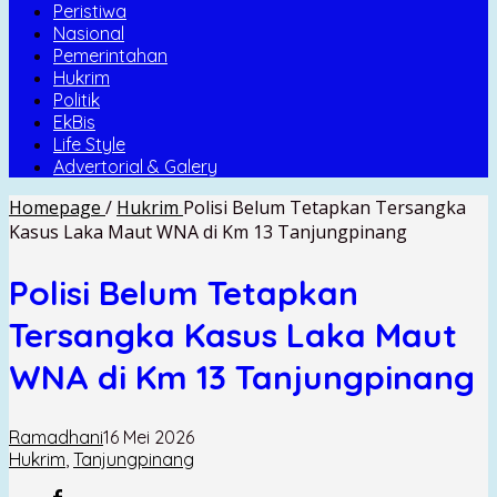
Peristiwa
Nasional
Pemerintahan
Hukrim
Politik
EkBis
Life Style
Advertorial & Galery
Homepage
/
Hukrim
Polisi Belum Tetapkan Tersangka
Kasus Laka Maut WNA di Km 13 Tanjungpinang
Polisi Belum Tetapkan
Tersangka Kasus Laka Maut
WNA di Km 13 Tanjungpinang
Ramadhani
16 Mei 2026
Hukrim
,
Tanjungpinang