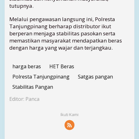
i
tutupnya.
n
a
Melalui pengawasan langsung ini, Polresta
n
Tanjungpinang berharap distributor ikut
H
berperan menjaga stabilitas pasokan serta
a
memastikan masyarakat mendapatkan beras
r
dengan harga yang wajar dan terjangkau.
g
a
harga beras
HET Beras
Polresta Tanjungpinang
Satgas pangan
Stabilitas Pangan
Editor: Panca
Ikuti Kami