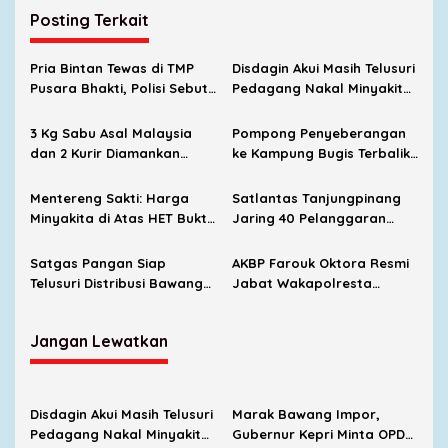
Posting Terkait
Pria Bintan Tewas di TMP
Disdagin Akui Masih Telusuri
Pusara Bhakti, Polisi Sebut
Pedagang Nakal Minyakita
Diduga Karena Sakit
Bersama Satgas Pangan
3 Kg Sabu Asal Malaysia
Pompong Penyeberangan
dan 2 Kurir Diamankan
ke Kampung Bugis Terbalik,
Satresnarkoba Polresta
Tujuh Penumpang Selamat
Tanjungpinang
Berkat Respons Cepat
Mentereng Sakti: Harga
Satlantas Tanjungpinang
Satpolairud
Minyakita di Atas HET Bukti
Jaring 40 Pelanggaran
Pengawasan Belum
ETLE, 12 Kendaraan
Maksimal
Gunakan Nopol Bodong
Satgas Pangan Siap
AKBP Farouk Oktora Resmi
Telusuri Distribusi Bawang
Jabat Wakapolresta
Tanpa Dokumen di
Tanjungpinang
Tanjungpinang
Jangan Lewatkan
Disdagin Akui Masih Telusuri
Marak Bawang Impor,
Pedagang Nakal Minyakita
Gubernur Kepri Minta OPD