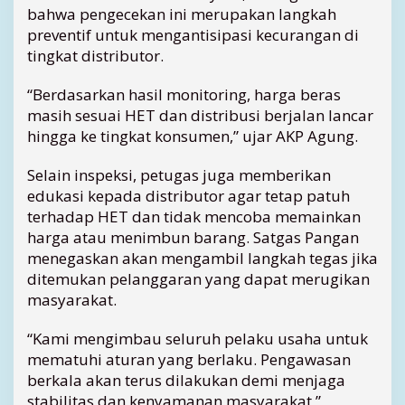
bahwa pengecekan ini merupakan langkah
e
preventif untuk mengantisipasi kecurangan di
g
tingkat distributor.
a
h
P
“Berdasarkan hasil monitoring, harga beras
e
masih sesuai HET dan distribusi berjalan lancar
n
hingga ke tingkat konsumen,” ujar AKP Agung.
i
m
Selain inspeksi, petugas juga memberikan
b
edukasi kepada distributor agar tetap patuh
u
terhadap HET dan tidak mencoba memainkan
n
a
harga atau menimbun barang. Satgas Pangan
n
menegaskan akan mengambil langkah tegas jika
d
ditemukan pelanggaran yang dapat merugikan
a
masyarakat.
n
P
“Kami mengimbau seluruh pelaku usaha untuk
e
mematuhi aturan yang berlaku. Pengawasan
r
berkala akan terus dilakukan demi menjaga
m
a
stabilitas dan kenyamanan masyarakat,”