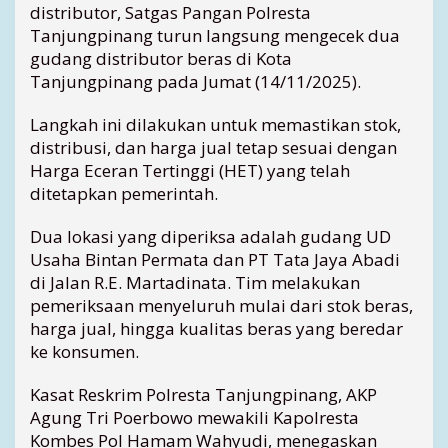
i
distributor, Satgas Pangan Polresta
n
Tanjungpinang turun langsung mengecek dua
a
gudang distributor beras di Kota
n
Tanjungpinang pada Jumat (14/11/2025).
g
S
Langkah ini dilakukan untuk memastikan stok,
i
distribusi, dan harga jual tetap sesuai dengan
d
a
Harga Eceran Tertinggi (HET) yang telah
k
ditetapkan pemerintah.
G
u
Dua lokasi yang diperiksa adalah gudang UD
d
Usaha Bintan Permata dan PT Tata Jaya Abadi
a
di Jalan R.E. Martadinata. Tim melakukan
n
pemeriksaan menyeluruh mulai dari stok beras,
g
harga jual, hingga kualitas beras yang beredar
B
e
ke konsumen.
r
a
Kasat Reskrim Polresta Tanjungpinang, AKP
s
Agung Tri Poerbowo mewakili Kapolresta
,
Kombes Pol Hamam Wahyudi, menegaskan
C