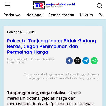
L
e
w
Peristiwa
Nasional
Pemerintahan
Hukrim
Poli
a
t
i
k
Homepage
/
EkBis
P
e
o
k
Polresta Tanjungpinang Sidak Gudang
l
o
Beras, Cegah Penimbunan dan
r
n
e
Permainan Harga
t
s
e
Mejaredaksi.co.id
15 November 2025
t
Hukrim
,
EkBis
n
a
T
Oengecekan Gudang beras oleh Satgas Pangan Polresta
a
Tanjungpinang. Foto: Humas Polresta Tanjungpinang.
n
j
u
Tanjungpinang, mejaredaksi
– Untuk
n
meredam potensi gejolak harga dan
g
memastikan tidak ada “permainan” di tingkat
p