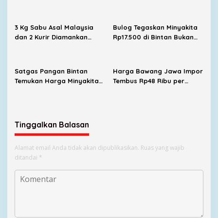
Bersama Satgas Pangan
Cari Solusi Distribusi
3 Kg Sabu Asal Malaysia
Bulog Tegaskan Minyakita
dan 2 Kurir Diamankan
Rp17.500 di Bintan Bukan
Satresnarkoba Polresta
dari Distribusi Resmi
Tanjungpinang
Satgas Pangan Bintan
Harga Bawang Jawa Impor
Temukan Harga Minyakita
Tembus Rp48 Ribu per
di Atas HET
Kilogram di Tanjungpinang
Tinggalkan Balasan
Alamat email Anda tidak akan dipublikasikan.
Ruas yang wajib
ditandai
*