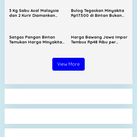
3 Kg Sabu Asal Malaysia
Bulog Tegaskan Minyakita
dan 2 Kurir Diamankan
Rp17.500 di Bintan Bukan
Satresnarkoba Polresta
dari Distribusi Resmi
Tanjungpinang
Satgas Pangan Bintan
Harga Bawang Jawa Impor
Temukan Harga Minyakita
Tembus Rp48 Ribu per
di Atas HET
Kilogram di Tanjungpinang
View More