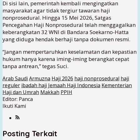
Di sisi lain, pemerintah kembali mengingatkan
masyarakat agar tidak tergiur tawaran haji
nonprosedural. Hingga 15 Mei 2026, Satgas
Pencegahan Haji Nonprosedural telah menggagalkan
keberangkatan 32 WNI di Bandara Soekarno-Hatta
yang diduga hendak berhaji tanpa dokumen resmi.
“Jangan mempertaruhkan keselamatan dan kepastian
hukum hanya karena iming-iming berangkat cepat
tanpa antrean,” tegas Suci.
Arab Saudi
Armuzna
Haji 2026
haji nonprosedural
haji
reguler
ibadah haji
Jemaah Haji Indonesia
Kementerian
Haji dan Umrah
Makkah
PPIH
Editor: Panca
Ikuti Kami
Posting Terkait