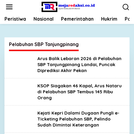
L
e
w
Peristiwa
Nasional
Pemerintahan
Hukrim
Poli
a
t
i
k
Pelabuhan SBP Tanjungpinang
e
k
o
Arus Balik Lebaran 2026 di Pelabuhan
n
SBP Tanjungpinang Landai, Puncak
t
Diprediksi Akhir Pekan
e
n
KSOP Siagakan 46 Kapal, Arus Nataru
di Pelabuhan SBP Tembus 145 Ribu
Orang
Kejati Kepri Dalami Dugaan Pungli e-
Ticketing Pelabuhan SBP, Pelindo
Sudah Dimintai Keterangan