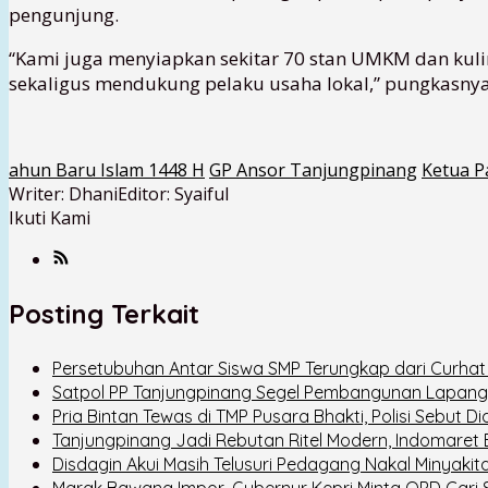
pengunjung.
“Kami juga menyiapkan sekitar 70 stan UMKM dan kuli
sekaligus mendukung pelaku usaha lokal,” pungkasnya
ahun Baru Islam 1448 H
GP Ansor Tanjungpinang
Ketua P
Writer: Dhani
Editor: Syaiful
Ikuti Kami
Posting Terkait
Persetubuhan Antar Siswa SMP Terungkap dari Curhat
Satpol PP Tanjungpinang Segel Pembangunan Lapang
Pria Bintan Tewas di TMP Pusara Bhakti, Polisi Sebut D
Tanjungpinang Jadi Rebutan Ritel Modern, Indomaret
Disdagin Akui Masih Telusuri Pedagang Nakal Minyak
Marak Bawang Impor, Gubernur Kepri Minta OPD Cari So