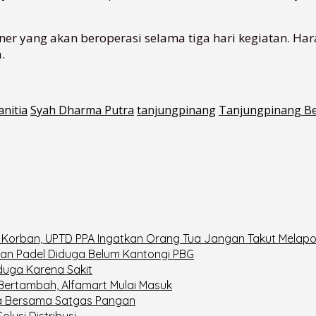
ner yang akan beroperasi selama tiga hari kegiatan. H
.
anitia
Syah Dharma Putra
tanjungpinang
Tanjungpinang B
 Korban, UPTD PPA Ingatkan Orang Tua Jangan Takut Melapo
an Padel Diduga Belum Kantongi PBG
iduga Karena Sakit
 Bertambah, Alfamart Mulai Masuk
ita Bersama Satgas Pangan
lusi Distribusi