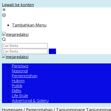
Lewati ke konten
Tambahkan Menu
Peristiwa
Nasional
Pemerintahan
Hukrim
Politik
EkBis
Life Style
Advertorial & Galery
Homepage
/
Pemerintahan
/
Tanjungpinang
Tanjungpina