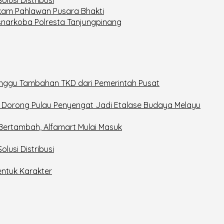
kam Pahlawan Pusara Bhakti
snarkoba Polresta Tanjungpinang
nggu Tambahan TKD dari Pemerintah Pusat
6, Dorong Pulau Penyengat Jadi Etalase Budaya Melayu
 Bertambah, Alfamart Mulai Masuk
lusi Distribusi
entuk Karakter