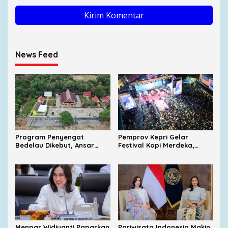
News Feed
Program Penyengat
Pemprov Kepri Gelar
Bedelau Dikebut, Ansar
Festival Kopi Merdeka,
Targetkan Wisata Sejarah
Virgoun Dijadwalkan Tampil
Bertaraf Nasional
Menpar Widiyanti Paparkan
Pariwisata Indonesia Makin