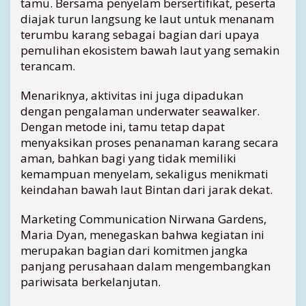
tamu. Bersama penyelam bersertifikat, peserta
l
diajak turun langsung ke laut untuk menanam
a
terumbu karang sebagai bagian dari upaya
r
pemulihan ekosistem bawah laut yang semakin
P
terancam.
e
n
Menariknya, aktivitas ini juga dipadukan
a
n
dengan pengalaman underwater seawalker.
a
Dengan metode ini, tamu tetap dapat
m
menyaksikan proses penanaman karang secara
a
aman, bahkan bagi yang tidak memiliki
n
kemampuan menyelam, sekaligus menikmati
T
keindahan bawah laut Bintan dari jarak dekat.
e
r
Marketing Communication Nirwana Gardens,
u
m
Maria Dyan, menegaskan bahwa kegiatan ini
b
merupakan bagian dari komitmen jangka
u
panjang perusahaan dalam mengembangkan
K
pariwisata berkelanjutan.
a
r