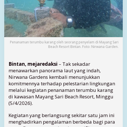
e
r
v
a
s
i
,
N
Penanaman terumbu karang oleh seorang penyelam di Mayang Sari
Beach Resort Bintan. Foto: Nirwana Garden.
i
r
w
Bintan, mejaredaksi
– Tak sekadar
a
menawarkan panorama laut yang indah,
n
a
Nirwana Gardens kembali menunjukkan
G
komitmennya terhadap pelestarian lingkungan
a
melalui kegiatan penanaman terumbu karang
r
di kawasan Mayang Sari Beach Resort, Minggu
d
(5/4/2026).
e
n
Kegiatan yang berlangsung sekitar satu jam ini
s
menghadirkan pengalaman berbeda bagi para
G
e