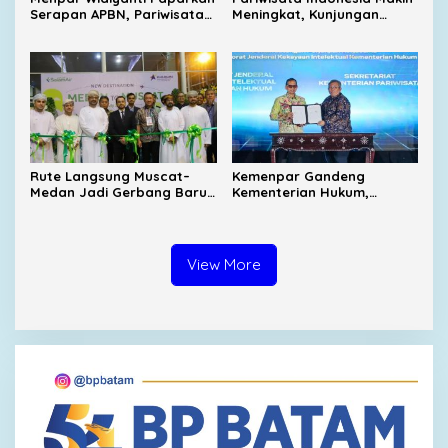
Serapan APBN, Pariwisata
Meningkat, Kunjungan
Nasional Tumbuh Positif
Wisman Tembus 6 Juta
Sepanjang Tahun
hingga Mei 2026
Rute Langsung Muscat–
Kemenpar Gandeng
Medan Jadi Gerbang Baru
Kementerian Hukum,
Wisatawan Timur Tengah ke
Produk Unggulan Daerah
Danau Toba
Bakal Dapat Perlindungan
Hukum
View More