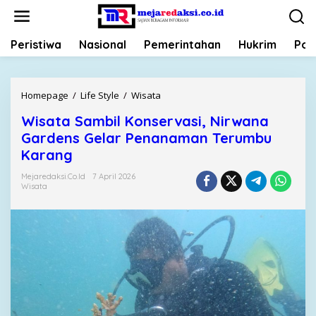
L
e
w
Peristiwa
Nasional
Pemerintahan
Hukrim
Poli
a
t
i
k
Homepage
/
Life Style
/
Wisata
W
e
i
k
Wisata Sambil Konservasi, Nirwana
s
o
Gardens Gelar Penanaman Terumbu
a
n
t
Karang
t
a
e
Mejaredaksi.co.id
7 April 2026
S
Wisata
n
a
m
b
i
l
K
o
n
s