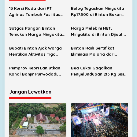
13 Kursi Roda dari PT
Bulog Tegaskan Minyakita
Agrinas Tambah Fasilitas
Rp17.500 di Bintan Bukan
RSUD Bintan
dari Distribusi Resmi
Satgas Pangan Bintan
Harga Melebihi HET,
Temukan Harga Minyakita
Minyakita di Bintan Dijual di
di Atas HET
Warung Makan hingga
Promosi Medsos
Bupati Bintan Ajak Warga
Bintan Raih Sertifikat
Hentikan Aktivitas Tiga
Eliminasi Malaria dari
Menit Saat Proklamasi
Kemenkes RI
Pemprov Kepri Lanjutkan
Bea Cukai Gagalkan
Kanal Banjir Purwodadi,
Penyelundupan 216 Kg Sisik
Target Bebas Genangan
Trenggiling di Tanjunguban,
Nilainya Rp12,9 Miliar
Jangan Lewatkan