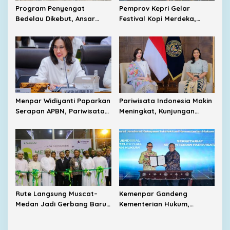
Program Penyengat
Pemprov Kepri Gelar
Bedelau Dikebut, Ansar
Festival Kopi Merdeka,
Targetkan Wisata Sejarah
Virgoun Dijadwalkan Tampil
Bertaraf Nasional
Menpar Widiyanti Paparkan
Pariwisata Indonesia Makin
Serapan APBN, Pariwisata
Meningkat, Kunjungan
Nasional Tumbuh Positif
Wisman Tembus 6 Juta
Sepanjang Tahun
hingga Mei 2026
Rute Langsung Muscat–
Kemenpar Gandeng
Medan Jadi Gerbang Baru
Kementerian Hukum,
Wisatawan Timur Tengah ke
Produk Unggulan Daerah
Danau Toba
Bakal Dapat Perlindungan