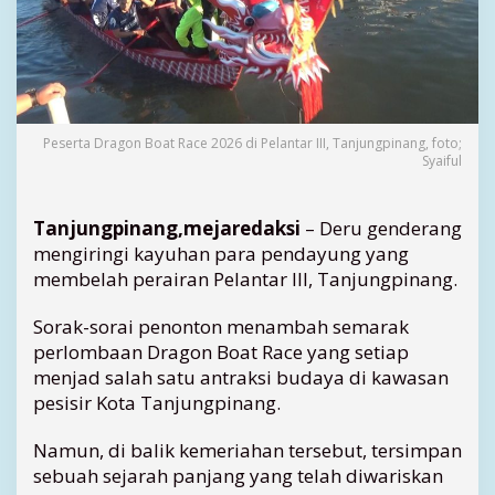
a
,
D
r
a
g
o
Peserta Dragon Boat Race 2026 di Pelantar III, Tanjungpinang, foto;
Syaiful
n
B
o
Tanjungpinang,mejaredaksi
– Deru genderang
a
t
mengiringi kayuhan para pendayung yang
R
membelah perairan Pelantar III, Tanjungpinang.
a
c
Sorak-sorai penonton menambah semarak
e
perlombaan Dragon Boat Race yang setiap
d
menjad salah satu antraksi budaya di kawasan
i
pesisir Kota Tanjungpinang.
T
a
Namun, di balik kemeriahan tersebut, tersimpan
n
j
sebuah sejarah panjang yang telah diwariskan
u