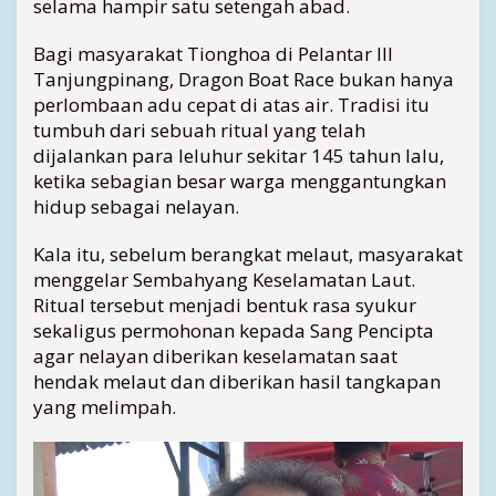
selama hampir satu setengah abad.
n
g
Bagi masyarakat Tionghoa di Pelantar III
p
Tanjungpinang, Dragon Boat Race bukan hanya
i
perlombaan adu cepat di atas air. Tradisi itu
n
tumbuh dari sebuah ritual yang telah
a
dijalankan para leluhur sekitar 145 tahun lalu,
n
g
ketika sebagian besar warga menggantungkan
M
hidup sebagai nelayan.
e
n
Kala itu, sebelum berangkat melaut, masyarakat
y
menggelar Sembahyang Keselamatan Laut.
i
Ritual tersebut menjadi bentuk rasa syukur
m
sekaligus permohonan kepada Sang Pencipta
p
a
agar nelayan diberikan keselamatan saat
n
hendak melaut dan diberikan hasil tangkapan
W
yang melimpah.
a
r
i
s