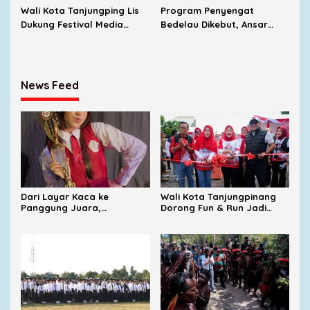
Wali Kota Tanjungping Lis
Program Penyengat
Dukung Festival Media
Bedelau Dikebut, Ansar
2026, Dorong Pulau
Targetkan Wisata Sejarah
Penyengat Jadi Etalase
Bertaraf Nasional
Budaya Melayu
News Feed
Dari Layar Kaca ke
Wali Kota Tanjungpinang
Panggung Juara,
Dorong Fun & Run Jadi
Perjalanan Barbie Menuju
Penggerak Ekonomi UMKM
Tingkat Nasional