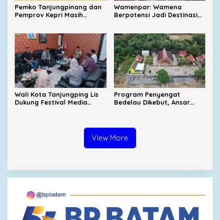
Pemko Tanjungpinang dan
Wamenpar: Wamena
Pemprov Kepri Masih
Berpotensi Jadi Destinasi
Menunggu Tambahan TKD
Wisata Budaya dan
dari Pemerintah Pusat
Agrowisata Unggulan
Indonesia
Wali Kota Tanjungping Lis
Program Penyengat
Dukung Festival Media
Bedelau Dikebut, Ansar
2026, Dorong Pulau
Targetkan Wisata Sejarah
Penyengat Jadi Etalase
Bertaraf Nasional
Budaya Melayu
View More