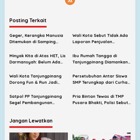
Posting Terkait
Geger, Kerangka Manusia
Wali Kota Sebut Tidak Ada
Ditemukan di Samping
Laporan Penjualan
Penampungan Air
Minyakita di Atas HET, LPK:
Perumahan Mekar Jaya
Sudah Dilaporkan Sejak Juli
Minyak Kita di Atas HET, Lis
Ibu Rumah Tangga di
2026
Darmansyah: Belum Ada
Tanjungpinang Diamankan
Laporan yang Diterima
Polisi Usai Diduga Lakukan
Kekerasan terhadap Anak
Wali Kota Tanjungpinang
Persetubuhan Antar Siswa
Dorong Fun & Run Jadi
SMP Terungkap dari Curhat
Penggerak Ekonomi UMKM
Korban, UPTD PPA Ingatkan
Orang Tua Jangan Takut
Satpol PP Tanjungpinang
Pria Bintan Tewas di TMP
Melapor
Segel Pembangunan
Pusara Bhakti, Polisi Sebut
Lapangan Padel Diduga
Diduga Karena Sakit
Belum Kantongi PBG
Jangan Lewatkan