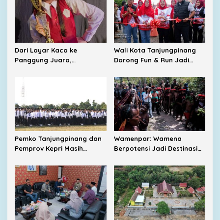
Dari Layar Kaca ke
Wali Kota Tanjungpinang
Panggung Juara,
Dorong Fun & Run Jadi
Perjalanan Barbie Menuju
Penggerak Ekonomi UMKM
Tingkat Nasional
Pemko Tanjungpinang dan
Wamenpar: Wamena
Pemprov Kepri Masih
Berpotensi Jadi Destinasi
Menunggu Tambahan TKD
Wisata Budaya dan
dari Pemerintah Pusat
Agrowisata Unggulan
Indonesia