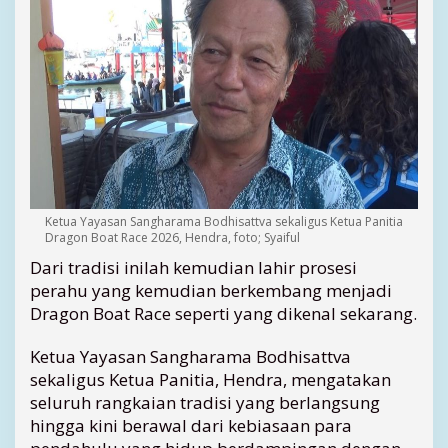
a
n
L
e
l
u
h
u
r
B
e
Ketua Yayasan Sangharama Bodhisattva sekaligus Ketua Panitia
r
Dragon Boat Race 2026, Hendra, foto; Syaiful
u
Dari tradisi inilah kemudian lahir prosesi
s
perahu yang kemudian berkembang menjadi
i
Dragon Boat Race seperti yang dikenal sekarang.
a
1
4
Ketua Yayasan Sangharama Bodhisattva
5
sekaligus Ketua Panitia, Hendra, mengatakan
T
seluruh rangkaian tradisi yang berlangsung
a
hingga kini berawal dari kebiasaan para
h