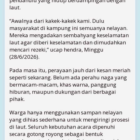
pendahulu yang hidup berdampingan dengan
u
laut.
n
“Awalnya dari kakek-kakek kami. Dulu
masyarakat di kampung ini semuanya nelayan.
Mereka mengadakan sembahyang keselamatan
laut agar diberi keselamatan dan dimudahkan
mencari rezeki,” ucap hendra, Minggu
(28/6/2026).
Pada masa itu, perayaan jauh dari kesan meriah
seperti sekarang. Belum ada perahu naga yang
bermacam-macam, khas warna, panggung
hiburan, maupun dukungan dari berbagai
pihak.
Warga hanya menggunakan sampan nelayan
yang dihias sederhana untuk mengiringi prosesi
di laut. Seluruh kebutuhan acara dipenuhi
secara gotong royong sebagai bentuk