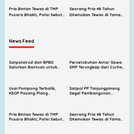
SBP
Pria Bintan Tewas di TMP
Seorang Pria 48 Tahun
Pusara Bhakti, Polisi Sebut
Ditemukan Tewas di Taman
Diduga Karena Sakit
Makam Pahlawan Pusara
Bhakti
News Feed
Satpolairud dan BPBD
Persetubuhan Antar Siswa
Salurkan Bantuan untuk
SMP Terungkap dari Curhat
Korban Pompong Terbalik
Korban, UPTD PPA Ingatkan
di Kampung Bugis
Orang Tua Jangan Takut
Melapor
Usai Pompong Terbalik,
Satpol PP Tanjungpinang
KSOP Pasang Plang
Segel Pembangunan
Larangan Jemput
Lapangan Padel Diduga
Penumpang di Pelabuhan
Belum Kantongi PBG
SBP
Pria Bintan Tewas di TMP
Seorang Pria 48 Tahun
Pusara Bhakti, Polisi Sebut
Ditemukan Tewas di Taman
Diduga Karena Sakit
Makam Pahlawan Pusara
Bhakti