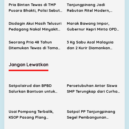
Orang Tua Jangan Takut
Belum Kantongi PBG
Pria Bintan Tewas di TMP
Tanjungpinang Jadi
Melapor
Pusara Bhakti, Polisi Sebut
Rebutan Ritel Modern,
Diduga Karena Sakit
Indomaret Bertambah,
Alfamart Mulai Masuk
Disdagin Akui Masih Telusuri
Marak Bawang Impor,
Pedagang Nakal Minyakita
Gubernur Kepri Minta OPD
Bersama Satgas Pangan
Cari Solusi Distribusi
Seorang Pria 48 Tahun
3 Kg Sabu Asal Malaysia
Ditemukan Tewas di Taman
dan 2 Kurir Diamankan
Makam Pahlawan Pusara
Satresnarkoba Polresta
Bhakti
Tanjungpinang
Jangan Lewatkan
Satpolairud dan BPBD
Persetubuhan Antar Siswa
Salurkan Bantuan untuk
SMP Terungkap dari Curhat
Korban Pompong Terbalik
Korban, UPTD PPA Ingatkan
di Kampung Bugis
Orang Tua Jangan Takut
Melapor
Usai Pompong Terbalik,
Satpol PP Tanjungpinang
KSOP Pasang Plang
Segel Pembangunan
Larangan Jemput
Lapangan Padel Diduga
Penumpang di Pelabuhan
Belum Kantongi PBG