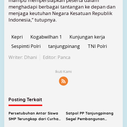
mampu mempersiapkan peserta dalam
menghadapi berbagai tantangan ke depan dan
menjaga keutuhan Negara Kesatuan Republik
Indonesia,” tutupnya.
Kepri
Kogabwilhan 1
Kunjungan kerja
Sespimti Polri
tanjungpinang
TNI Polri
Writer: Dhani
Editor: Panca
Ikuti Kami
Posting Terkait
Persetubuhan Antar Siswa
Satpol PP Tanjungpinang
SMP Terungkap dari Curhat
Segel Pembangunan
Korban, UPTD PPA Ingatkan
Lapangan Padel Diduga