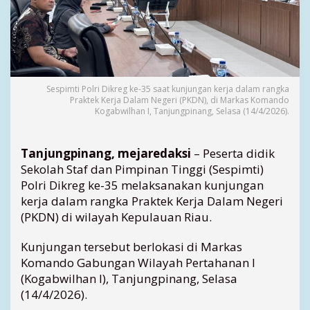
i
P
o
l
r
i
P
Sespimti Polri Dikreg ke-35 saat kunjungan kerja dalam rangka
Praktek Kerja Dalam Negeri (PKDN), di Markas Komando
e
Kogabwilhan I, Tanjungpinang, Selasa (14/4/2026).
r
k
u
Tanjungpinang, mejaredaksi
– Peserta didik
a
Sekolah Staf dan Pimpinan Tinggi (Sespimti)
t
Polri Dikreg ke-35 melaksanakan kunjungan
S
i
kerja dalam rangka Praktek Kerja Dalam Negeri
n
(PKDN) di wilayah Kepulauan Riau.
e
r
Kunjungan tersebut berlokasi di Markas
g
Komando Gabungan Wilayah Pertahanan I
i
(Kogabwilhan I), Tanjungpinang, Selasa
d
(14/4/2026).
i
K