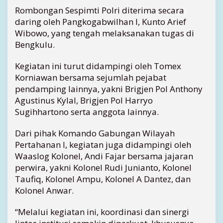
Rombongan Sespimti Polri diterima secara
o
g
daring oleh Pangkogabwilhan I, Kunto Arief
a
Wibowo, yang tengah melaksanakan tugas di
b
Bengkulu.
w
i
Kegiatan ini turut didampingi oleh Tomex
l
Korniawan bersama sejumlah pejabat
h
pendamping lainnya, yakni Brigjen Pol Anthony
a
n
Agustinus Kylal, Brigjen Pol Harryo
I
Sugihhartono serta anggota lainnya.
Dari pihak Komando Gabungan Wilayah
Pertahanan I, kegiatan juga didampingi oleh
Waaslog Kolonel, Andi Fajar bersama jajaran
perwira, yakni Kolonel Rudi Junianto, Kolonel
Taufiq, Kolonel Ampu, Kolonel A Dantez, dan
Kolonel Anwar.
“Melalui kegiatan ini, koordinasi dan sinergi