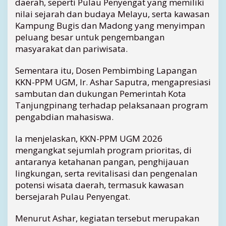
daerah, seperti Pulau Penyengat yang memiliki
v
nilai sejarah dan budaya Melayu, serta kawasan
a
Kampung Bugis dan Madong yang menyimpan
s
peluang besar untuk pengembangan
i
u
masyarakat dan pariwisata.
n
t
Sementara itu, Dosen Pembimbing Lapangan
u
KKN-PPM UGM, Ir. Ashar Saputra, mengapresiasi
k
sambutan dan dukungan Pemerintah Kota
M
Tanjungpinang terhadap pelaksanaan program
a
pengabdian mahasiswa.
s
y
a
Ia menjelaskan, KKN-PPM UGM 2026
r
mengangkat sejumlah program prioritas, di
a
antaranya ketahanan pangan, penghijauan
k
lingkungan, serta revitalisasi dan pengenalan
a
potensi wisata daerah, termasuk kawasan
t
bersejarah Pulau Penyengat.
Menurut Ashar, kegiatan tersebut merupakan