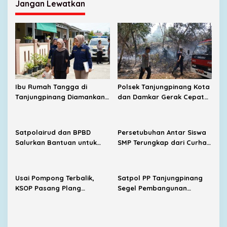
Jangan Lewatkan
Ibu Rumah Tangga di
Polsek Tanjungpinang Kota
Tanjungpinang Diamankan
dan Damkar Gerak Cepat
Polisi Usai Diduga Lakukan
Padamkan Kebakaran
Kekerasan terhadap Anak
Lahan di Kampung Bugis
Satpolairud dan BPBD
Persetubuhan Antar Siswa
Salurkan Bantuan untuk
SMP Terungkap dari Curhat
Korban Pompong Terbalik
Korban, UPTD PPA Ingatkan
di Kampung Bugis
Orang Tua Jangan Takut
Melapor
Usai Pompong Terbalik,
Satpol PP Tanjungpinang
KSOP Pasang Plang
Segel Pembangunan
Larangan Jemput
Lapangan Padel Diduga
Penumpang di Pelabuhan
Belum Kantongi PBG
SBP