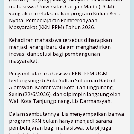
i
mahasiswa Universitas Gadjah Mada (UGM)
T
yang akan melaksanakan program Kuliah Kerja
a
Nyata–Pembelajaran Pemberdayaan
n
j
Masyarakat (KKN-PPM) Tahun 2026.
u
n
Kehadiran mahasiswa tersebut diharapkan
g
menjadi energi baru dalam menghadirkan
p
inovasi dan solusi bagi pembangunan
i
masyarakat.
n
a
Penyambutan mahasiswa KKN-PPM UGM
n
berlangsung di Aula Sultan Sulaiman Badrul
g
,
Alamsyah, Kantor Wali Kota Tanjungpinang,
L
Senin (22/6/2026), dan dipimpin langsung oleh
i
Wali Kota Tanjungpinang, Lis Darmansyah.
s
D
Dalam sambutannya, Lis menyampaikan bahwa
a
program KKN bukan hanya menjadi sarana
r
pembelajaran bagi mahasiswa, tetapi juga
m
a