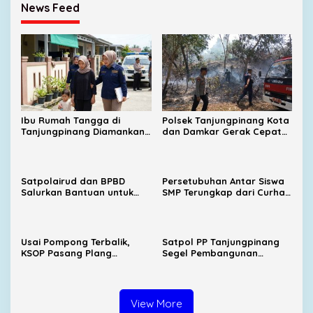
News Feed
Ibu Rumah Tangga di
Polsek Tanjungpinang Kota
Tanjungpinang Diamankan
dan Damkar Gerak Cepat
Polisi Usai Diduga Lakukan
Padamkan Kebakaran
Kekerasan terhadap Anak
Lahan di Kampung Bugis
Satpolairud dan BPBD
Persetubuhan Antar Siswa
Salurkan Bantuan untuk
SMP Terungkap dari Curhat
Korban Pompong Terbalik
Korban, UPTD PPA Ingatkan
di Kampung Bugis
Orang Tua Jangan Takut
Melapor
Usai Pompong Terbalik,
Satpol PP Tanjungpinang
KSOP Pasang Plang
Segel Pembangunan
Larangan Jemput
Lapangan Padel Diduga
Penumpang di Pelabuhan
Belum Kantongi PBG
SBP
View More