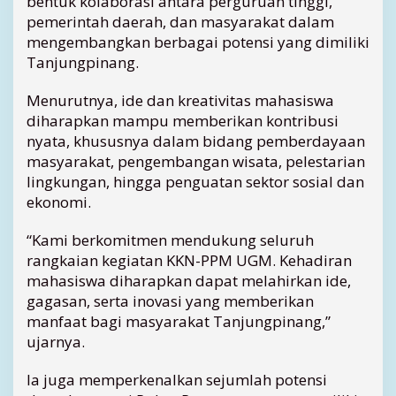
bentuk kolaborasi antara perguruan tinggi,
n
pemerintah daerah, dan masyarakat dalam
s
mengembangkan berbagai potensi yang dimiliki
y
Tanjungpinang.
a
h
Menurutnya, ide dan kreativitas mahasiswa
D
diharapkan mampu memberikan kontribusi
o
nyata, khususnya dalam bidang pemberdayaan
r
o
masyarakat, pengembangan wisata, pelestarian
n
lingkungan, hingga penguatan sektor sosial dan
g
ekonomi.
L
a
“Kami berkomitmen mendukung seluruh
h
rangkaian kegiatan KKN-PPM UGM. Kehadiran
i
mahasiswa diharapkan dapat melahirkan ide,
r
gagasan, serta inovasi yang memberikan
n
y
manfaat bagi masyarakat Tanjungpinang,”
a
ujarnya.
I
n
Ia juga memperkenalkan sejumlah potensi
o