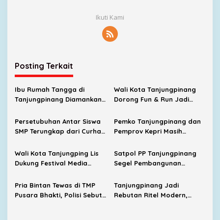
Ikuti Kami
Posting Terkait
Ibu Rumah Tangga di
Wali Kota Tanjungpinang
Tanjungpinang Diamankan
Dorong Fun & Run Jadi
Polisi Usai Diduga Lakukan
Penggerak Ekonomi UMKM
Kekerasan terhadap Anak
Persetubuhan Antar Siswa
Pemko Tanjungpinang dan
SMP Terungkap dari Curhat
Pemprov Kepri Masih
Korban, UPTD PPA Ingatkan
Menunggu Tambahan TKD
Orang Tua Jangan Takut
dari Pemerintah Pusat
Wali Kota Tanjungping Lis
Satpol PP Tanjungpinang
Melapor
Dukung Festival Media
Segel Pembangunan
2026, Dorong Pulau
Lapangan Padel Diduga
Penyengat Jadi Etalase
Belum Kantongi PBG
Pria Bintan Tewas di TMP
Tanjungpinang Jadi
Budaya Melayu
Pusara Bhakti, Polisi Sebut
Rebutan Ritel Modern,
Diduga Karena Sakit
Indomaret Bertambah,
Alfamart Mulai Masuk