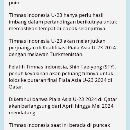
poin.
a
H
Timnas Indonesia U-23 hanya perlu hasil
a
imbang dalam pertandingan berikutnya untuk
n
memastikan tempat di babak selanjutnya.
y
a
Timnas Indonesia U-23 akan melanjutkan
P
e
perjuangan di Kualifikasi Piala Asia U-23 2024
r
dengan melawan Turkmenistan.
l
u
Pelatih Timnas Indonesia, Shin Tae-yong (STY),
I
penuh keyakinan akan peluang timnya untuk
m
lolos ke putaran final Piala Asia U-23 2024 di
b
Qatar.
a
n
Diketahui bahwa Piala Asia U-23 2024 di Qatar
g
K
akan berlangsung dari April hingga Mei 2024
o
mendatang.
n
t
Timnas Indonesia saat ini berada di puncak
r