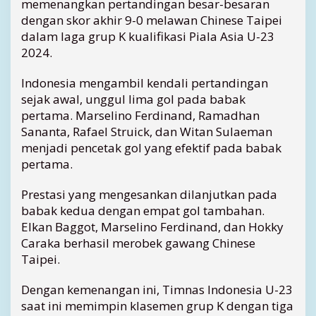
memenangkan pertandingan besar-besaran
s
dengan skor akhir 9-0 melawan Chinese Taipei
e
T
dalam laga grup K kualifikasi Piala Asia U-23
a
2024.
i
p
Indonesia mengambil kendali pertandingan
e
sejak awal, unggul lima gol pada babak
i
pertama. Marselino Ferdinand, Ramadhan
,
Sananta, Rafael Struick, dan Witan Sulaeman
T
menjadi pencetak gol yang efektif pada babak
i
m
pertama.
n
a
Prestasi yang mengesankan dilanjutkan pada
s
babak kedua dengan empat gol tambahan.
I
Elkan Baggot, Marselino Ferdinand, dan Hokky
n
Caraka berhasil merobek gawang Chinese
d
Taipei.
o
n
e
Dengan kemenangan ini, Timnas Indonesia U-23
s
saat ini memimpin klasemen grup K dengan tiga
i