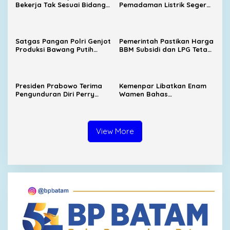
Bekerja Tak Sesuai Bidang,
Pemadaman Listrik Segera
Menaker Dorong Kampus
Dituntaskan, Harga BBM
Dekat dengan Industri
Subsidi Tetap
Dipertahankan
Satgas Pangan Polri Genjot
Pemerintah Pastikan Harga
Produksi Bawang Putih
BBM Subsidi dan LPG Tetap
Nasional, Sembalun Jadi
Stabil
Sentra Andalan
Presiden Prabowo Terima
Kemenpar Libatkan Enam
Pengunduran Diri Perry
Wamen Bahas
Warjiyo dari Bank
Pengembangan KEK
Indonesia
Samota
View More