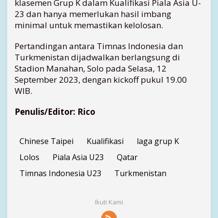
klasemen Grup K dalam Kualifikasi Piala Asia U-
a
23 dan hanya memerlukan hasil imbang
T
minimal untuk memastikan kelolosan.
u
r
k
Pertandingan antara Timnas Indonesia dan
m
Turkmenistan dijadwalkan berlangsung di
e
Stadion Manahan, Solo pada Selasa, 12
n
September 2023, dengan kickoff pukul 19.00
i
WIB.
s
t
Penulis/Editor: Rico
a
n
u
Chinese Taipei
Kualifikasi
laga grup K
n
t
Lolos
Piala Asia U23
Qatar
u
k
Timnas Indonesia U23
Turkmenistan
L
o
l
Ikuti Kami
o