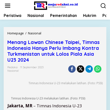
L
e
w
Peristiwa
Nasional
Pemerintahan
Hukrim
Poli
a
t
i
k
Homepage
/
Nasional
M
e
e
k
Menang Lawan Chinese Taipei, Timnas
n
o
Indonesia Hanya Perlu Imbang Kontra
a
n
n
Turkmenistan untuk Lolos Piala Asia
t
g
U23 2024
e
L
n
a
Redaksi
11 September 2023
Nasional
w
a
n
Timnas Indonesia U-23 melakukan latihan. (Foto: PSSI)
C
h
i
Timnas Indonesia U-23 melakukan latihan. (Foto: PSSI)
n
Jakarta, MR
– Timnas Indonesia U-23
e