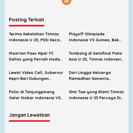
s
P
i
a
Posting Terkait
l
a
Terima Kekalahan Timnas
Playoff Olimpiade
A
Indonesia U-23, PSSI Kecam
Indonesia VS Guinea, Bek
s
Tindakan Rasis Guinea
Andalan Shin Tae-yong
i
Absen
Maarten Paes Kiper FC
Tumbang di Semifinal Piala
a
Dallas yang Pernah Hadapi
Asia U-23, Timnas Indonesia
U
Messi dkk di MLS Jadi WNI
Masih Ada Peluang Lolos ke
2
Olimpiade Paris
3
Lewat Video Call, Gubernur
Dari Lingga Keluarga
2
Kepri Beri Dukungan
Ramadhan Sananta
0
Sananta Dkk Buat Menang
Dukung Kemenangan
2
pada Semifinal Piala Asia
Timnas vs Uzbekistan Lewat
Polisi di Tanjungpinang
Shin Tae-yong Klaim Timnas
4
U-23
Doa
Gelar Nobar Indonesia VS
Indonesia U-23 Percaya Diri
Uzbekistan, Simak Jadwal
Hadapi Uzbekistan
dan Lokasinya
Jangan Lewatkan