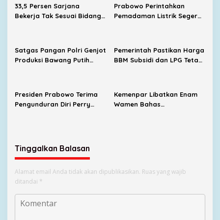
33,5 Persen Sarjana
Prabowo Perintahkan
Bekerja Tak Sesuai Bidang,
Pemadaman Listrik Segera
Menaker Dorong Kampus
Dituntaskan, Harga BBM
Dekat dengan Industri
Subsidi Tetap
Dipertahankan
Satgas Pangan Polri Genjot
Pemerintah Pastikan Harga
Produksi Bawang Putih
BBM Subsidi dan LPG Tetap
Nasional, Sembalun Jadi
Stabil
Sentra Andalan
Presiden Prabowo Terima
Kemenpar Libatkan Enam
Pengunduran Diri Perry
Wamen Bahas
Warjiyo dari Bank
Pengembangan KEK
Indonesia
Samota
Tinggalkan Balasan
Alamat email Anda tidak akan dipublikasikan.
Ruas yang wajib
ditandai
*