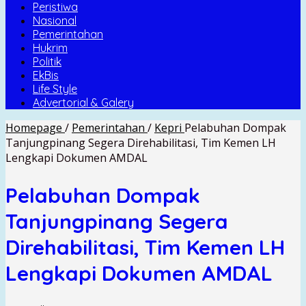
Peristiwa
Nasional
Pemerintahan
Hukrim
Politik
EkBis
Life Style
Advertorial & Galery
Homepage
/
Pemerintahan
/
Kepri
Pelabuhan Dompak
Tanjungpinang Segera Direhabilitasi, Tim Kemen LH
Lengkapi Dokumen AMDAL
Pelabuhan Dompak
Tanjungpinang Segera
Direhabilitasi, Tim Kemen LH
Lengkapi Dokumen AMDAL