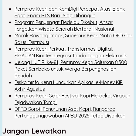
Pemprov Kepri dan KomDigi Percepat Atasi Blank
Spot, Enam BTS Baru Siap Dibangun
Program Penyengat Bedelau Dikebut, Ansar
Targetkan Wisata Sejarah Bertaraf Nasional
Marak Bawang Impor, Gubernur Kepri Minta OPD Cari
Solusi Distribusi
Pemprov Kepri Perkuat Transformasi Digital,
SIGAJIAN Kini Terintegrasi Tanda Tangan Elektronik
Jelang HUT RI ke-81, Pemprov Kepri Salurkan 8.300
Paket Sembako untuk Warga Berpenghasilan
Rendah
Diskominfo Kepri Luncurkan Aplikasi e-Monev KIP
Akhir Agustus
Pemprov Kepri Gelar Festival Kopi Merdeka, Virgoun
Dijadwalkan Tampil
DPRD Soroti Penurunan Aset Kepri, Ranperda
Pertanggungjawaban APBD 2025 Tetap Disahkan
Jangan Lewatkan