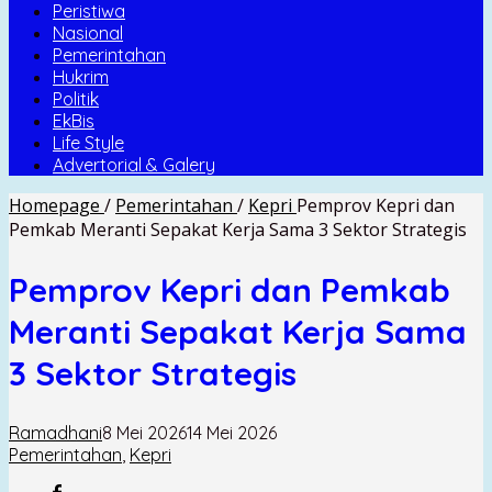
Peristiwa
Nasional
Pemerintahan
Hukrim
Politik
EkBis
Life Style
Advertorial & Galery
Homepage
/
Pemerintahan
/
Kepri
Pemprov Kepri dan
Pemkab Meranti Sepakat Kerja Sama 3 Sektor Strategis
Pemprov Kepri dan Pemkab
Meranti Sepakat Kerja Sama
3 Sektor Strategis
Ramadhani
8 Mei 2026
14 Mei 2026
Pemerintahan
,
Kepri