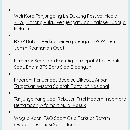
Wali Kota Tanjungping Lis Dukung Festival Media
2026, Dorong Pulau Penyengat Jadi Etalase Budaya
Melayu
RSBP Batam Perkuat Sinergi dengan BPOM Demi
Jamin Keamanan Obat
Pemprov Kepri dan KomDigi Percepat Atasi Blank
Spot, Enam BTS Baru Siap Dibangun
Program Penyengat Bedelau Dikebut, Ansar
Targetkan Wisata Sejarah Bertaraf Nasional
Tanjungpinang Jadi Rebutan Ritel Modern, Indomaret
Bertambah, Alfamart Mulai Masuk
Wagub Kepri: TAO Sport Club Perkuat Batam
sebagai Destinasi Sport Tourism