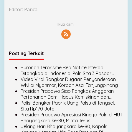
i
P
Editor: Panca
r
i
o
Ikuti Kami
r
i
t
a
Posting Terkait
s
Buronan Terorisme Red Notice Interpol
Ditangkap di Indonesia, Polri Sita 3 Paspor
Termasuk 2 Dokumen Palsu
Video Viral Bongkar Dugaan Penyanderaan
WNI di Myanmar, Korban Asal Tanjungpinang
Presiden Prabowo Siap Pangkas Anggaran
Pertahanan Demi Hapus Kemiskinan dan
Kelaparan
Polisi Bongkar Pabrik Uang Palsu di Tangsel,
Sita Rp170 Juta
Presiden Prabowo Apresiasi Kinerja Polri di HUT
Bhayangkara ke-80, Minta Terus
Bertransformasi Layani Masyarakat
Jelang Hari Bhayangkara ke-80, Kapolri