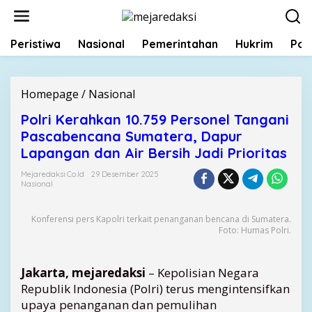
L
e
w
Peristiwa
Nasional
Pemerintahan
Hukrim
Poli
a
t
i
k
Homepage
/
Nasional
P
e
o
k
Polri Kerahkan 10.759 Personel Tangani
l
o
Pascabencana Sumatera, Dapur
r
n
i
Lapangan dan Air Bersih Jadi Prioritas
t
K
e
Mejaredaksi.co.id
29 Desember 2025
e
Nasional
n
r
a
h
Konferensi pers Kapolri terkait penanganan bencana di Sumatera.
Foto: Humas Polri.
k
a
n
Jakarta, mejaredaksi
– Kepolisian Negara
1
Republik Indonesia (Polri) terus mengintensifkan
0
.
upaya penanganan dan pemulihan