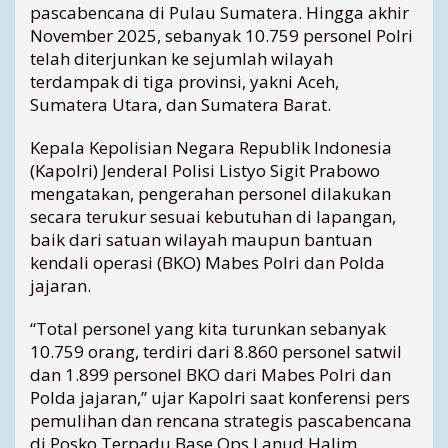
7
pascabencana di Pulau Sumatera. Hingga akhir
5
November 2025, sebanyak 10.759 personel Polri
9
telah diterjunkan ke sejumlah wilayah
P
terdampak di tiga provinsi, yakni Aceh,
e
Sumatera Utara, dan Sumatera Barat.
r
s
Kepala Kepolisian Negara Republik Indonesia
o
n
(Kapolri) Jenderal Polisi Listyo Sigit Prabowo
e
mengatakan, pengerahan personel dilakukan
l
secara terukur sesuai kebutuhan di lapangan,
T
baik dari satuan wilayah maupun bantuan
a
kendali operasi (BKO) Mabes Polri dan Polda
n
jajaran.
g
a
n
“Total personel yang kita turunkan sebanyak
i
10.759 orang, terdiri dari 8.860 personel satwil
P
dan 1.899 personel BKO dari Mabes Polri dan
a
Polda jajaran,” ujar Kapolri saat konferensi pers
s
pemulihan dan rencana strategis pascabencana
c
di Posko Terpadu Base Ops Lanud Halim
a