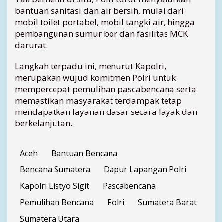
a
bantuan sanitasi dan air bersih, mulai dari
p
mobil toilet portabel, mobil tangki air, hingga
a
pembangunan sumur bor dan fasilitas MCK
n
darurat.
g
a
n
Langkah terpadu ini, menurut Kapolri,
d
merupakan wujud komitmen Polri untuk
a
mempercepat pemulihan pascabencana serta
n
memastikan masyarakat terdampak tetap
A
mendapatkan layanan dasar secara layak dan
i
berkelanjutan.
r
B
e
Aceh
Bantuan Bencana
r
s
Bencana Sumatera
Dapur Lapangan Polri
i
h
Kapolri Listyo Sigit
Pascabencana
J
Pemulihan Bencana
Polri
Sumatera Barat
a
d
Sumatera Utara