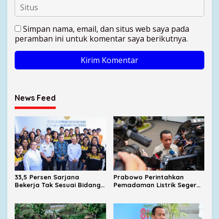
Simpan nama, email, dan situs web saya pada
peramban ini untuk komentar saya berikutnya.
News Feed
33,5 Persen Sarjana
Prabowo Perintahkan
Bekerja Tak Sesuai Bidang,
Pemadaman Listrik Segera
Menaker Dorong Kampus
Dituntaskan, Harga BBM
Dekat dengan Industri
Subsidi Tetap
Dipertahankan