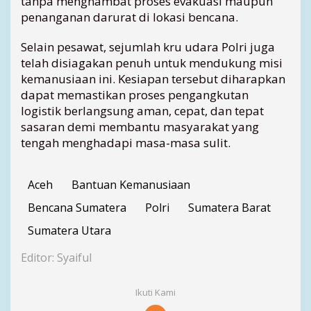
tanpa menghambat proses evakuasi maupun
s
penanganan darurat di lokasi bencana.
o
k
Selain pesawat, sejumlah kru udara Polri juga
telah disiagakan penuh untuk mendukung misi
kemanusiaan ini. Kesiapan tersebut diharapkan
dapat memastikan proses pengangkutan
logistik berlangsung aman, cepat, dan tepat
sasaran demi membantu masyarakat yang
tengah menghadapi masa-masa sulit.
Aceh
Bantuan Kemanusiaan
Bencana Sumatera
Polri
Sumatera Barat
Sumatera Utara
Editor: Syaiful
Ikuti Kami