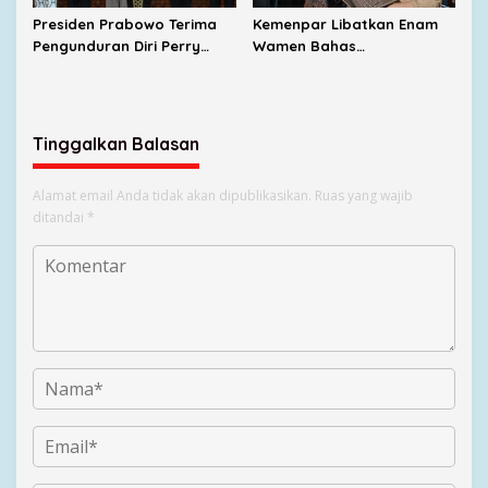
Presiden Prabowo Terima
Kemenpar Libatkan Enam
Pengunduran Diri Perry
Wamen Bahas
Warjiyo dari Bank
Pengembangan KEK
Indonesia
Samota
Tinggalkan Balasan
Alamat email Anda tidak akan dipublikasikan.
Ruas yang wajib
ditandai
*