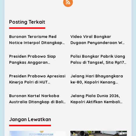
Posting Terkait
Buronan Terorisme Red
Video Viral Bongkar
Notice Interpol Ditangkap
Dugaan Penyanderaan WNI
di Indonesia, Polri Sita 3
di Myanmar, Korban Asal
Paspor Termasuk 2
Tanjungpinang
Presiden Prabowo Siap
Polisi Bongkar Pabrik Uang
Dokumen Palsu
Pangkas Anggaran
Palsu di Tangsel, Sita Rp170
Pertahanan Demi Hapus
Juta
Kemiskinan dan Kelaparan
Presiden Prabowo Apresiasi
Jelang Hari Bhayangkara
Kinerja Polri di HUT
ke-80, Kapolri Kenang
Bhayangkara ke-80, Minta
Warisan Nilai Para Presiden
Terus Bertransformasi
RI
Buronan Kartel Narkoba
Jelang Piala Dunia 2026,
Layani Masyarakat
Australia Ditangkap di Bali
Kapolri Aktifkan Kembali
Saat Hendak Kabur Naik
Satgas Anti-Mafia Bola
Jet Pribadi
Jangan Lewatkan