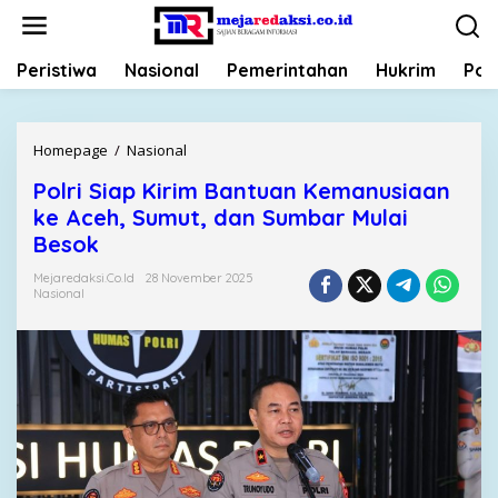
L
e
w
Peristiwa
Nasional
Pemerintahan
Hukrim
Poli
a
t
i
k
Homepage
/
Nasional
P
e
o
k
Polri Siap Kirim Bantuan Kemanusiaan
l
o
ke Aceh, Sumut, dan Sumbar Mulai
r
n
i
Besok
t
S
e
Mejaredaksi.co.id
28 November 2025
i
Nasional
n
a
p
K
i
r
i
m
B
a