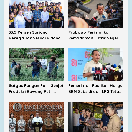
33,5 Persen Sarjana
Prabowo Perintahkan
Bekerja Tak Sesuai Bidang,
Pemadaman Listrik Segera
Menaker Dorong Kampus
Dituntaskan, Harga BBM
Dekat dengan Industri
Subsidi Tetap
Dipertahankan
Satgas Pangan Polri Genjot
Pemerintah Pastikan Harga
Produksi Bawang Putih
BBM Subsidi dan LPG Tetap
Nasional, Sembalun Jadi
Stabil
Sentra Andalan