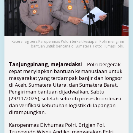
n
t
u
a
n
K
e
Keteranag pers Karopenmas Poldri terkait kesiapan Polri mengirim
m
bantuan untuk bencana di Sumatera. Foto: Humas Polri.
a
n
u
Tanjungpinang, mejaredaksi
– Polri bergerak
s
cepat menyiapkan bantuan kemanusiaan untuk
i
masyarakat yang terdampak banjir dan longsor
a
di Aceh, Sumatera Utara, dan Sumatera Barat.
a
Pengiriman bantuan dijadwalkan, Sabtu
n
k
(29/11/2025), setelah seluruh proses koordinasi
e
dan verifikasi kebutuhan logistik di lapangan
A
dirampungkan.
c
e
Karopenmas Divhumas Polri, Brigjen Pol.
h
Trunoyudo Wisnu Andiko, mengatakan Polri
,