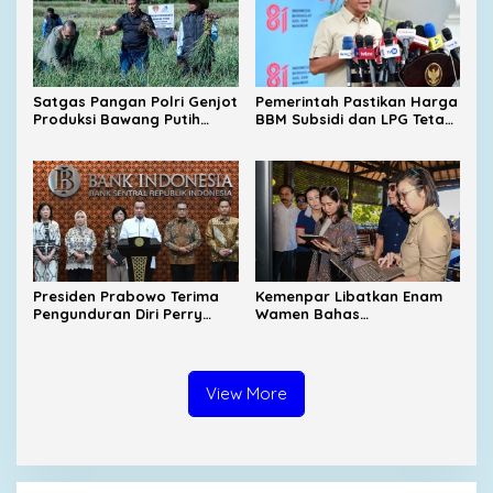
Satgas Pangan Polri Genjot
Pemerintah Pastikan Harga
Produksi Bawang Putih
BBM Subsidi dan LPG Tetap
Nasional, Sembalun Jadi
Stabil
Sentra Andalan
Presiden Prabowo Terima
Kemenpar Libatkan Enam
Pengunduran Diri Perry
Wamen Bahas
Warjiyo dari Bank
Pengembangan KEK
Indonesia
Samota
View More