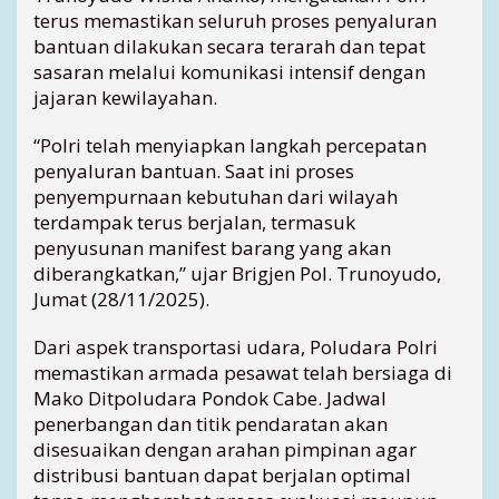
terus memastikan seluruh proses penyaluran
S
u
bantuan dilakukan secara terarah dan tepat
m
sasaran melalui komunikasi intensif dengan
u
jajaran kewilayahan.
t
,
“Polri telah menyiapkan langkah percepatan
d
penyaluran bantuan. Saat ini proses
a
penyempurnaan kebutuhan dari wilayah
n
terdampak terus berjalan, termasuk
S
u
penyusunan manifest barang yang akan
m
diberangkatkan,” ujar Brigjen Pol. Trunoyudo,
b
Jumat (28/11/2025).
a
r
Dari aspek transportasi udara, Poludara Polri
M
memastikan armada pesawat telah bersiaga di
u
Mako Ditpoludara Pondok Cabe. Jadwal
l
penerbangan dan titik pendaratan akan
a
i
disesuaikan dengan arahan pimpinan agar
B
distribusi bantuan dapat berjalan optimal
e