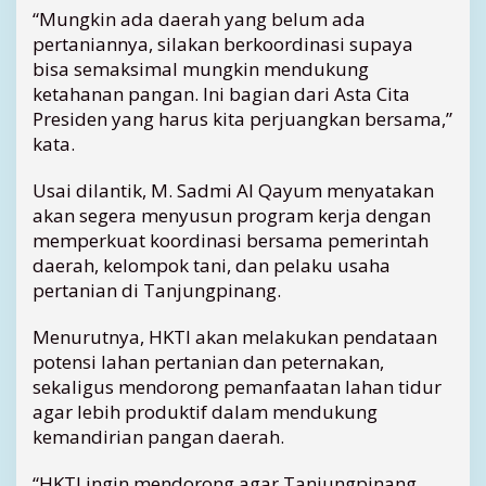
a
“Mungkin ada daerah yang belum ada
h
pertaniannya, silakan berkoordinasi supaya
a
bisa semaksimal mungkin mendukung
n
ketahanan pangan. Ini bagian dari Asta Cita
a
Presiden yang harus kita perjuangkan bersama,”
n
P
kata.
a
n
Usai dilantik, M. Sadmi Al Qayum menyatakan
g
akan segera menyusun program kerja dengan
a
memperkuat koordinasi bersama pemerintah
n
daerah, kelompok tani, dan pelaku usaha
pertanian di Tanjungpinang.
Menurutnya, HKTI akan melakukan pendataan
potensi lahan pertanian dan peternakan,
sekaligus mendorong pemanfaatan lahan tidur
agar lebih produktif dalam mendukung
kemandirian pangan daerah.
“HKTI ingin mendorong agar Tanjungpinang