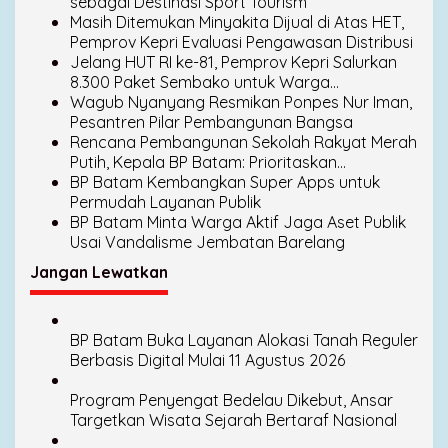
sebagai Destinasi Sport Tourism
Masih Ditemukan Minyakita Dijual di Atas HET,
Pemprov Kepri Evaluasi Pengawasan Distribusi
Jelang HUT RI ke-81, Pemprov Kepri Salurkan
8.300 Paket Sembako untuk Warga
Berpenghasilan Rendah
Wagub Nyanyang Resmikan Ponpes Nur Iman,
Pesantren Pilar Pembangunan Bangsa
Rencana Pembangunan Sekolah Rakyat Merah
Putih, Kepala BP Batam: Prioritaskan
Pendidikan Bagi Anak Keluarga Prasejahtera
BP Batam Kembangkan Super Apps untuk
Permudah Layanan Publik
BP Batam Minta Warga Aktif Jaga Aset Publik
Usai Vandalisme Jembatan Barelang
Jangan Lewatkan
BP Batam Buka Layanan Alokasi Tanah Reguler
Berbasis Digital Mulai 11 Agustus 2026
Program Penyengat Bedelau Dikebut, Ansar
Targetkan Wisata Sejarah Bertaraf Nasional