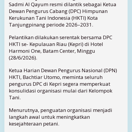
a
Sadmi Al Qayum resmi dilantik sebagai Ketua
n
Dewan Pengurus Cabang (DPC) Himpunan
j
Kerukunan Tani Indonesia (HKTI) Kota
u
Tanjungpinang periode 2026–2031.
n
g
Pelantikan dilakukan serentak bersama DPC
p
i
HKTI se- Kepulauan Riau (Kepri) di Hotel
n
Harmoni One, Batam Center, Minggu
a
(28/6/2026).
n
g
Ketua Harian Dewan Pengurus Nasional (DPN)
,
HKTI, Bachtiar Utomo, meminta seluruh
S
pengurus DPC di Kepri segera memperkuat
a
konsulidasi organisasi mulai dari Kelompok
d
m
Tani.
i
A
Menurutnya, penguatan organisasi menjadi
l
langkah awal untuk meningkatkan
Q
kesejahteraan petani.
a
y