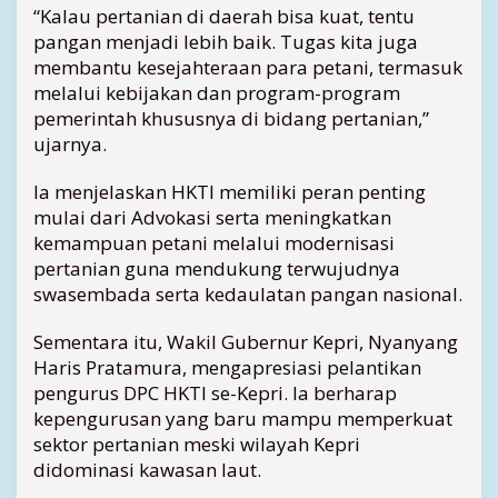
“Kalau pertanian di daerah bisa kuat, tentu
u
pangan menjadi lebih baik. Tugas kita juga
m
T
membantu kesejahteraan para petani, termasuk
a
melalui kebijakan dan program-program
n
pemerintah khususnya di bidang pertanian,”
c
ujarnya.
a
p
Ia menjelaskan HKTI memiliki peran penting
G
mulai dari Advokasi serta meningkatkan
a
kemampuan petani melalui modernisasi
s
W
pertanian guna mendukung terwujudnya
u
swasembada serta kedaulatan pangan nasional.
j
u
Sementara itu, Wakil Gubernur Kepri, Nyanyang
d
Haris Pratamura, mengapresiasi pelantikan
k
pengurus DPC HKTI se-Kepri. Ia berharap
a
kepengurusan yang baru mampu memperkuat
n
sektor pertanian meski wilayah Kepri
K
e
didominasi kawasan laut.
t