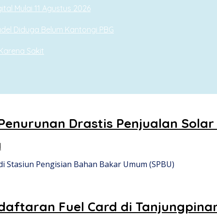
tal Mulai 11 Agustus 2026
del Diduga Belum Kantongi PBG
 Karena Sakit
enurunan Drastis Penjualan Solar 
d
 di Stasiun Pengisian Bahan Bakar Umum (SPBU)
daftaran Fuel Card di Tanjungpina