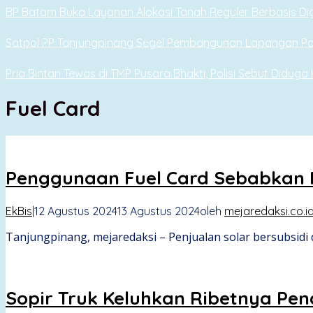
BP Batam Buka Layanan Alokasi Tanah Reguler Berbasis Digi
Satpol PP Tanjungpinang Segel Pembangunan Lapangan Pa
Pria Bintan Tewas di TMP Pusara Bhakti, Polisi Sebut Diduga
Fuel Card
Penggunaan Fuel Card Sebabkan P
EkBis
|
12 Agustus 2024
13 Agustus 2024
oleh
mejaredaksi.co.i
Tanjungpinang, mejaredaksi – Penjualan solar bersubsidi
Sopir Truk Keluhkan Ribetnya Pen