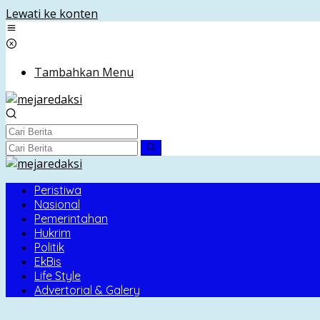
Lewati ke konten
Tambahkan Menu
Peristiwa
Nasional
Pemerintahan
Hukrim
Politik
EkBis
Life Style
Advertorial & Galery