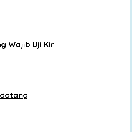
 Wajib Uji Kir
ndatang