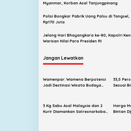
Myanmar, Korban Asal Tanjungpinang
Polisi Bongkar Pabrik Uang Palsu di Tangsel, 
Rp170 Juta
Jelang Hari Bhayangkara ke-80, Kapolri Ke
Warisan Nilai Para Presiden RI
Jangan Lewatkan
Wamenpar: Wamena Berpotensi
33,5 Per
Jadi Destinasi Wisata Budaya
Sesuai B
dan Agrowisata Unggulan
Kampus D
Indonesia
3 Kg Sabu Asal Malaysia dan 2
Harga Me
Kurir Diamankan Satresnarkoba
Bintan D
Polresta Tanjungpinang
hingga P