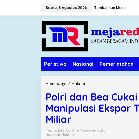
L
Tambahkan Menu
Sabtu, 8 Agustus 2026
e
w
a
t
i
k
e
k
o
Peristiwa
Nasional
Pemerintahan
n
t
e
n
Homepage
/
Hukrim
P
o
Polri dan Bea Cuka
l
r
Manipulasi Ekspor 
i
d
Miliar
a
n
Mejaredaksi.co.id
6 November 2025
B
Nasional
,
Hukrim