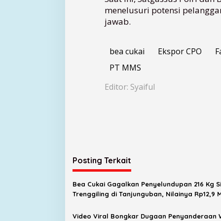
O
menelusuri potensi pelangga
S
jawab.
e
n
i
bea cukai
Ekspor CPO
F
l
a
PT MMS
i
R
Editor: Syaiful
p
2
8
,
7
M
i
Posting Terkait
l
i
a
Bea Cukai Gagalkan Penyelundupan 216 Kg Si
r
Trenggiling di Tanjunguban, Nilainya Rp12,9 M
Video Viral Bongkar Dugaan Penyanderaan 