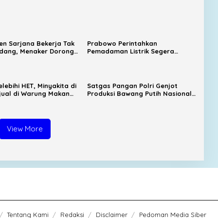
sen Sarjana Bekerja Tak
Prabowo Perintahkan
idang, Menaker Dorong
Pemadaman Listrik Segera
ekat dengan Industri
Dituntaskan, Harga BBM Subsidi
Tetap Dipertahankan
lebihi HET, Minyakita di
Satgas Pangan Polri Genjot
ijual di Warung Makan
Produksi Bawang Putih Nasional,
romosi Medsos
Sembalun Jadi Sentra Andalan
View More
Tentang Kami
Redaksi
Disclaimer
Pedoman Media Siber