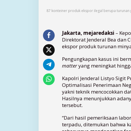
e
a
87 konteiner produk ekspor ilegal berupa turunan
C
u
k
a
Jakarta, mejaredaksi
– Kepo
i
Direktorat Jenderal Bea dan
B
ekspor produk turunan minya
o
n
Pengungkapan kasus ini berm
g
k
matter
yang meningkat hingg
a
r
Kapolri Jenderal Listyo Sigit
D
Optimalisasi Penerimaan Ne
u
yakni teknik mencocokkan dat
g
Hasilnya menunjukkan adanya
a
tersebut.
a
n
“Dari hasil pemeriksaan labo
M
a
terpadu, ditemukan bahwa ka
n