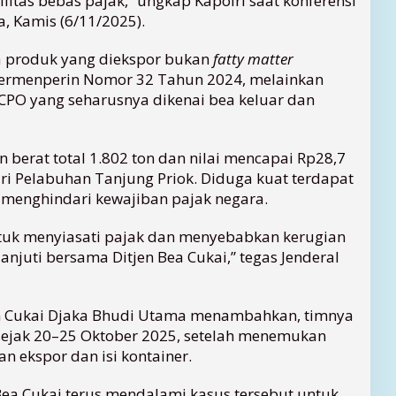
itas bebas pajak,” ungkap Kapolri saat konferensi
a, Kamis (6/11/2025).
a produk yang diekspor bukan
fatty matter
ermenperin Nomor 32 Tahun 2024, melainkan
PO yang seharusnya dikenai bea keluar dan
 berat total 1.802 ton dan nilai mencapai Rp28,7
ri Pelabuhan Tanjung Priok. Diduga kuat terdapat
menghindari kewajiban pajak negara.
ntuk menyiasati pajak dan menyebabkan kerugian
njuti bersama Ditjen Bea Cukai,” tegas Jenderal
an Cukai Djaka Bhudi Utama menambahkan, timnya
sejak 20–25 Oktober 2025, setelah menemukan
n ekspor dan isi kontainer.
 Bea Cukai terus mendalami kasus tersebut untuk