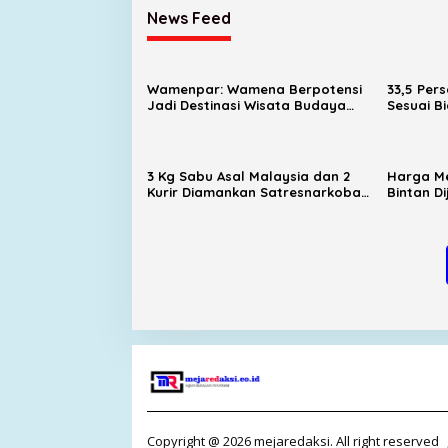
News Feed
Wamenpar: Wamena Berpotensi
33,5 Per
Jadi Destinasi Wisata Budaya
Sesuai B
dan Agrowisata Unggulan
Kampus D
Indonesia
3 Kg Sabu Asal Malaysia dan 2
Harga Me
Kurir Diamankan Satresnarkoba
Bintan D
Polresta Tanjungpinang
hingga P
Copyright @ 2026 mejaredaksi. All right reserved