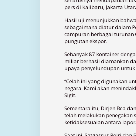
seharusnya mendapatkan fasil
i
pers di Kalibaru, Jakarta Utar
p
u
Hasil uji menunjukkan bahw
l
sebagaimana diatur dalam P
a
campuran berbagai turunan C
s
pungutan ekspor.
i
E
k
Sebanyak 87 kontainer dengan
s
miliar berhasil diamankan da
p
upaya penyelundupan untuk 
o
r
“Celah ini yang digunakan u
T
negara. Kami akan menindakla
u
Sigit.
r
u
n
Sementara itu, Dirjen Bea d
a
telah melakukan penegakan 
n
ketidaksesuaian antara lapora
C
P
Saat ini, Satgassus Polri dan