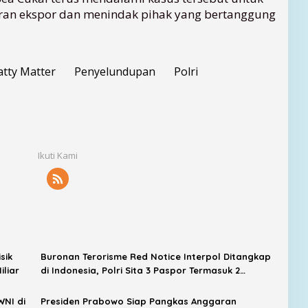
ran ekspor dan menindak pihak yang bertanggung
atty Matter
Penyelundupan
Polri
Ikuti Kami
sik
Buronan Terorisme Red Notice Interpol Ditangkap
iliar
di Indonesia, Polri Sita 3 Paspor Termasuk 2
Dokumen Palsu
WNI di
Presiden Prabowo Siap Pangkas Anggaran