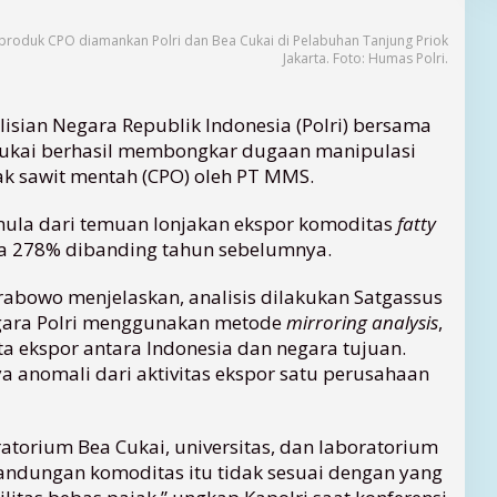
 produk CPO diamankan Polri dan Bea Cukai di Pelabuhan Tanjung Priok
Jakarta. Foto: Humas Polri.
lisian Negara Republik Indonesia (Polri) bersama
 Cukai berhasil membongkar dugaan manipulasi
k sawit mentah (CPO) oleh PT MMS.
ula dari temuan lonjakan ekspor komoditas
fatty
a 278% dibanding tahun sebelumnya.
 Prabowo menjelaskan, analisis dilakukan Satgassus
gara Polri menggunakan metode
mirroring analysis
,
a ekspor antara Indonesia dan negara tujuan.
 anomali dari aktivitas ekspor satu perusahaan
ratorium Bea Cukai, universitas, dan laboratorium
ndungan komoditas itu tidak sesuai dengan yang