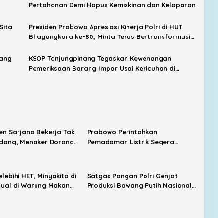
Pertahanan Demi Hapus Kemiskinan dan Kelaparan
Sita
Presiden Prabowo Apresiasi Kinerja Polri di HUT
Bhayangkara ke-80, Minta Terus Bertransformasi
Layani Masyarakat
nang
KSOP Tanjungpinang Tegaskan Kewenangan
Pemeriksaan Barang Impor Usai Kericuhan di
Pelabuhan Sri Payung
sen Sarjana Bekerja Tak
Prabowo Perintahkan
idang, Menaker Dorong
Pemadaman Listrik Segera
ekat dengan Industri
Dituntaskan, Harga BBM Subsidi
Tetap Dipertahankan
lebihi HET, Minyakita di
Satgas Pangan Polri Genjot
ijual di Warung Makan
Produksi Bawang Putih Nasional,
romosi Medsos
Sembalun Jadi Sentra Andalan