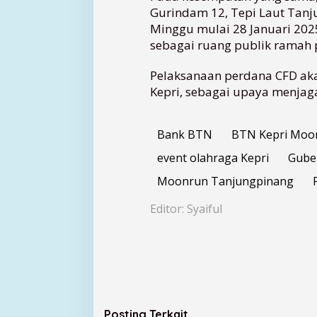
Gurindam 12, Tepi Laut Tanju
Minggu mulai 28 Januari 2025
sebagai ruang publik ramah pe
Pelaksanaan perdana CFD aka
Kepri, sebagai upaya menjag
Bank BTN
BTN Kepri Moo
event olahraga Kepri
Gube
Moonrun Tanjungpinang
Editor: Syaiful
Posting Terkait