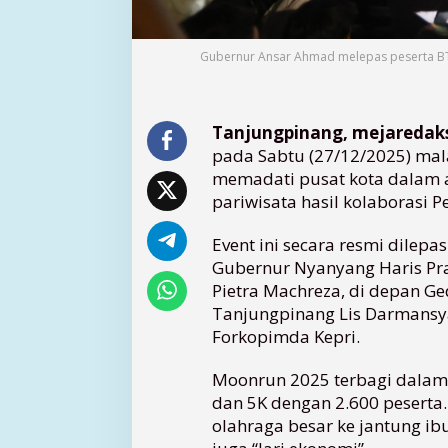
g
B
a
Gubernur Ansar Ahmad melepas peserta BT
n
g
k
Tanjungpinang, mejaredak
i
t
pada Sabtu (27/12/2025) mal
k
memadati pusat kota dalam a
a
pariwisata hasil kolaborasi 
n
E
Event ini secara resmi dilep
k
Gubernur Nyanyang Haris Pr
o
Pietra Machreza, di depan Ge
n
Tanjungpinang Lis Darmansyah
o
m
Forkopimda Kepri.
i
d
Moonrun 2025 terbagi dalam d
a
dan 5K dengan 2.600 peserta.
n
olahraga besar ke jantung ib
W