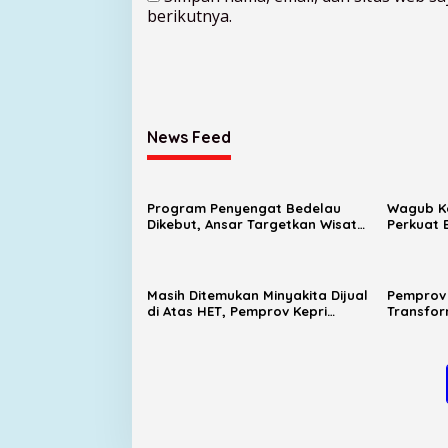
berikutnya.
News Feed
Program Penyengat Bedelau
Wagub Ke
Dikebut, Ansar Targetkan Wisata
Perkuat 
Sejarah Bertaraf Nasional
Sport To
Masih Ditemukan Minyakita Dijual
Pemprov 
di Atas HET, Pemprov Kepri
Transfor
Evaluasi Pengawasan Distribusi
Kini Ter
Elektroni