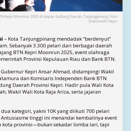
N Kepri Moonrun 2025 di depan Gedung Daerah, Tanjungpinang. Foto:
Diskominfo Kepri.
si
– Kota Tanjungpinang mendadak “berdenyut”
am. Sebanyak 3.300 pelari dari berbagai daerah
jang BTN Kepri Moonrun 2025, event olahraga
Pemerintah Provinsi Kepulauan Riau dan Bank BTN.
as Gubernur Kepri Ansar Ahmad, didampingi Wakil
atamura dan Komisaris Independen Bank BTN
dung Daerah Provinsi Kepri. Hadir pula Wali Kota
, Wakil Wali Kota Raja Ariza, serta jajaran
ua kategori, yakni 10K yang diikuti 700 pelari
 Antusiasme tinggi ini menandai kembalinya event
u kota provinsi—bukan sekadar lomba lari, tapi