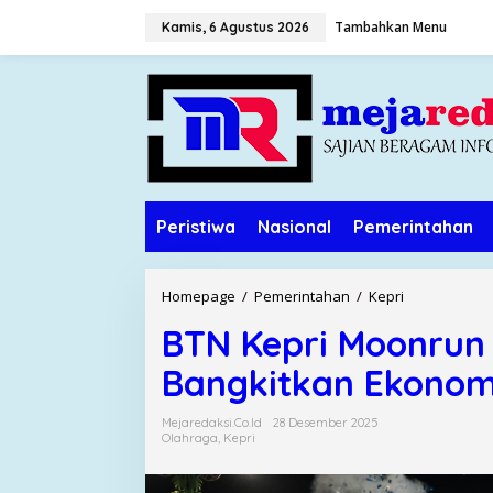
L
Tambahkan Menu
Kamis, 6 Agustus 2026
e
w
a
t
i
k
e
k
o
Peristiwa
Nasional
Pemerintahan
n
t
e
n
Homepage
/
Pemerintahan
/
Kepri
B
T
BTN Kepri Moonrun
N
K
Bangkitkan Ekonom
e
p
Mejaredaksi.co.id
28 Desember 2025
r
Olahraga
,
Kepri
i
M