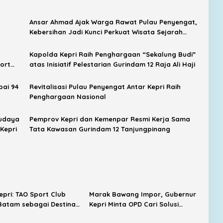
Ansar Ahmad Ajak Warga Rawat Pulau Penyengat,
Kebersihan Jadi Kunci Perkuat Wisata Sejarah
Kepri
Kapolda Kepri Raih Penghargaan “Sekalung Budi”
port
atas Inisiatif Pelestarian Gurindam 12 Raja Ali Haji
pura–
pai 94
Revitalisasi Pulau Penyengat Antar Kepri Raih
Penghargaan Nasional
Budaya
Pemprov Kepri dan Kemenpar Resmi Kerja Sama
Kepri
Tata Kawasan Gurindam 12 Tanjungpinang
pri: TAO Sport Club
Marak Bawang Impor, Gubernur
Batam sebagai Destinasi
Kepri Minta OPD Cari Solusi
urism
Distribusi