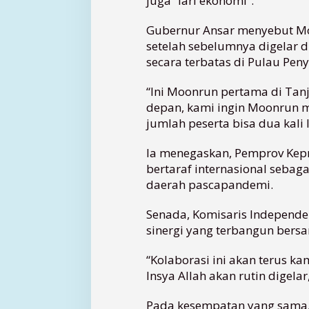
juga “lari ekonomi”.
i
s
Gubernur Ansar menyebut Mo
a
setelah sebelumnya digelar d
t
a
secara terbatas di Pulau Peny
D
a
“Ini Moonrun pertama di Tan
e
depan, kami ingin Moonrun 
r
jumlah peserta bisa dua kali l
a
h
Ia menegaskan, Pemprov Kepr
bertaraf internasional sebag
daerah pascapandemi.
Senada, Komisaris Independe
sinergi yang terbangun bers
“Kolaborasi ini akan terus 
Insya Allah akan rutin digelar
Pada kesempatan yang sama,