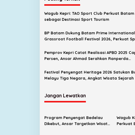
Wagub Kepri: TAO Sport Club Perkuat Batam
sebagai Destinasi Sport Tourism
BP Batam Dukung Batam Prime International
Grassroot Football Festival 2026, Perkuat S
Tourism dan Persahabatan Indonesia–Singa
Brunei-Malaysia
Pemprov Kepri Catat Realisasi APBD 2025 Ca
Persen, Ansar Ahmad Serahkan Ranperda
Pertanggungjawaban ke DPRD
Festival Penyengat Heritage 2026 Satukan 
Melayu Tiga Negara, Angkat Wisata Sejarah 
Jangan Lewatkan
Program Penyengat Bedelau
Wagub Ke
Dikebut, Ansar Targetkan Wisata
Perkuat 
Sejarah Bertaraf Nasional
Sport To