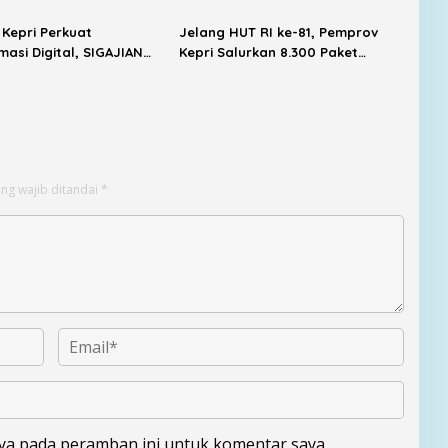
Kepri Perkuat
Jelang HUT RI ke-81, Pemprov
masi Digital, SIGAJIAN
Kepri Salurkan 8.300 Paket
integrasi Tanda Tangan
Sembako untuk Warga
k
Berpenghasilan Rendah
ng wajib ditandai
*
aya pada peramban ini untuk komentar saya