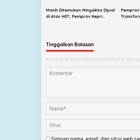
Masih Ditemukan Minyakita Dijual
Pemprov 
di Atas HET, Pemprov Kepri
Transfor
Evaluasi Pengawasan Distribusi
Kini Ter
Elektroni
Tinggalkan Balasan
Alamat email Anda tidak akan dipublikasikan.
Ruas ya
Simpan nama, email, dan situs web s