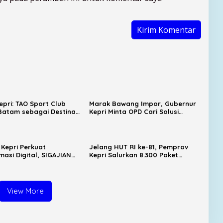
pri: TAO Sport Club
Marak Bawang Impor, Gubernur
Batam sebagai Destinasi
Kepri Minta OPD Cari Solusi
urism
Distribusi
Kepri Perkuat
Jelang HUT RI ke-81, Pemprov
masi Digital, SIGAJIAN
Kepri Salurkan 8.300 Paket
integrasi Tanda Tangan
Sembako untuk Warga
k
Berpenghasilan Rendah
View More